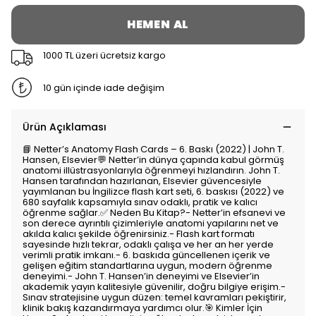
HEMEN AL
1000 TL üzeri ücretsiz kargo
10 gün içinde iade değişim
Ürün Açıklaması
📘 Netter’s Anatomy Flash Cards – 6. Baskı (2022) | John T.
Hansen, Elsevier💬 Netter’in dünya çapında kabul görmüş
anatomi illüstrasyonlarıyla öğrenmeyi hızlandırın. John T.
Hansen tarafından hazırlanan, Elsevier güvencesiyle
yayımlanan bu İngilizce flash kart seti, 6. baskısı (2022) ve
680 sayfalık kapsamıyla sınav odaklı, pratik ve kalıcı
öğrenme sağlar.✅ Neden Bu Kitap?- Netter’in efsanevi ve
son derece ayrıntılı çizimleriyle anatomi yapılarını net ve
akılda kalıcı şekilde öğrenirsiniz.- Flash kart formatı
sayesinde hızlı tekrar, odaklı çalışa ve her an her yerde
verimli pratik imkanı.- 6. baskıda güncellenen içerik ve
gelişen eğitim standartlarına uygun, modern öğrenme
deneyimi.- John T. Hansen’in deneyimi ve Elsevier’in
akademik yayın kalitesiyle güvenilir, doğru bilgiye erişim.-
Sınav stratejisine uygun düzen: temel kavramları pekiştirir,
klinik bakış kazandırmaya yardımcı olur.🎯 Kimler İçin