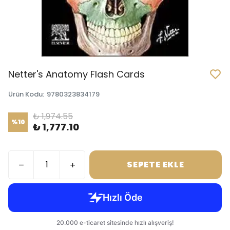
Netter's Anatomy Flash Cards
Ürün Kodu
:
9780323834179
₺ 1,974.55
%
10
₺ 1,777.10
SEPETE EKLE