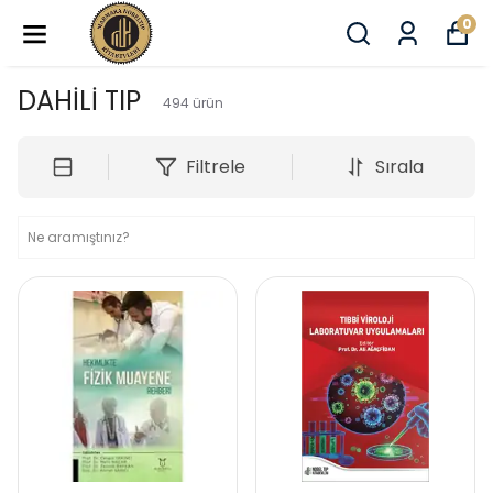
0
DAHİLİ TIP
494
ürün
Filtrele
Sırala