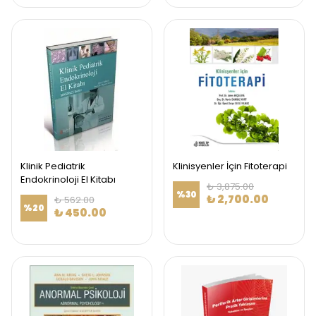
Klinik Pediatrik
Klinisyenler İçin Fitoterapi
Endokrinoloji El Kitabı
₺ 3,875.00
%
30
₺ 2,700.00
₺ 562.00
%
20
₺ 450.00