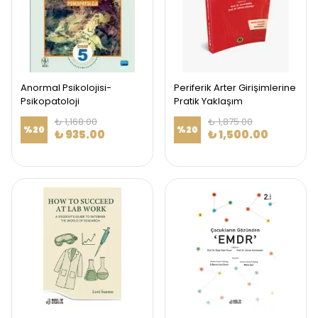
Anormal Psikolojisi-
Periferik Arter Girişimlerine
Psikopatoloji
Pratik Yaklaşım
₺ 1,168.00
₺ 1,875.00
%
20
%
20
₺ 935.00
₺ 1,500.00