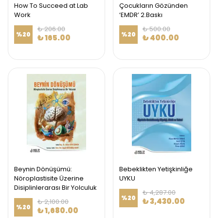
How To Succeed at Lab
Çocukların Gözünden
Work
‘EMDR’ 2.Baskı
₺ 206.00
₺ 500.00
%
20
%
20
₺ 165.00
₺ 400.00
Beynin Dönüşümü:
Bebeklikten Yetişkinliğe
Nöroplastisite Üzerine
UYKU
Disiplinlerarası Bir Yolculuk
₺ 4,287.00
%
20
₺ 3,430.00
₺ 2,100.00
%
20
₺ 1,680.00