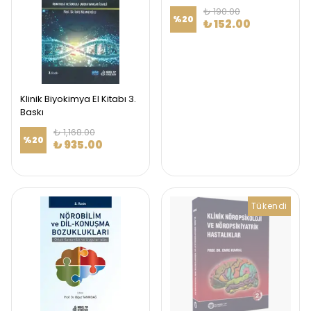
₺ 190.00
%
20
₺ 152.00
Klinik Biyokimya El Kitabı 3.
Baskı
₺ 1,168.00
%
20
₺ 935.00
Tükendi