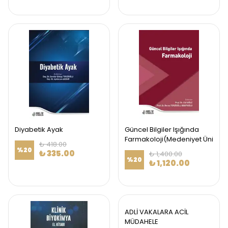
Diyabetik Ayak
Güncel Bilgiler Işığında
Farmakoloji(Medeniyet Üni
₺ 418.00
%
20
₺ 335.00
₺ 1,400.00
%
20
₺ 1,120.00
ADLİ VAKALARA ACİL
MÜDAHELE