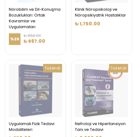
Nörobilim ve Dil-Konuşma
Klinik Nöropsikoloji ve
Bozuklukları: Ortak
Nöropsikiyatrik Hastalıklar
Kavramlar ve
₺ 1,750.00
Uygulamaları
₺ 858.00
%
20
₺ 687.00
Tükendi
Tükendi
Uygulamalı Fizik Tedavi
Nefroloji ve Hipertansiyon
Modaliteleri
Tanı ve Tedavi