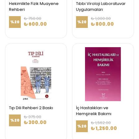
Hekimlikte Fizik Muayene
Tıbbi Viroloji Laboratuvar
Rehberi
Uygulamaları
₺ 750.00
₺ 1,000.00
%
20
%
20
₺ 600.00
₺ 800.00
Tıp Dili Rehberi 2.Baskı
İç Hastalıkları ve
Hemşirelik Bakımı
₺ 375.00
%
20
₺ 300.00
₺ 1,562.00
%
20
₺ 1,250.00