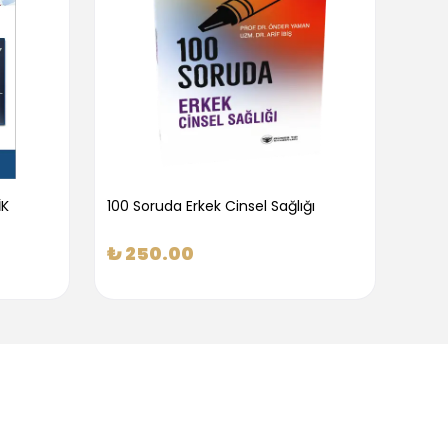
İK
100 Soruda Erkek Cinsel Sağlığı
100 S
₺ 250.00
₺ 2