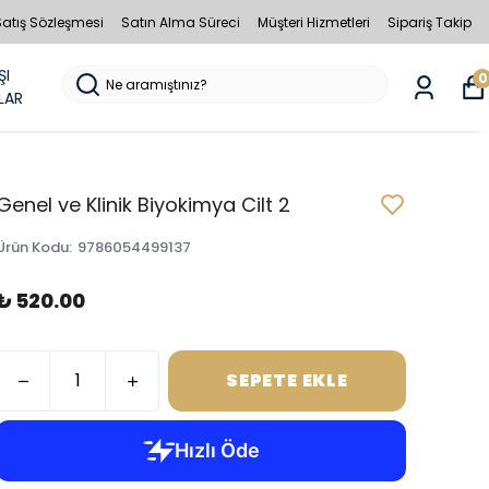
Satış Sözleşmesi
Satın Alma Süreci
Müşteri Hizmetleri
Sipariş Takip
ŞI
0
LAR
Genel ve Klinik Biyokimya Cilt 2
Ürün Kodu
:
9786054499137
₺ 520.00
SEPETE EKLE