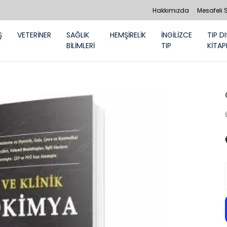
Hakkımızda
Mesafeli 
Ş
VETERİNER
SAĞLIK
HEMŞİRELİK
İNGİLİZCE
TIP DI
BİLİMLERİ
TIP
KİTAP