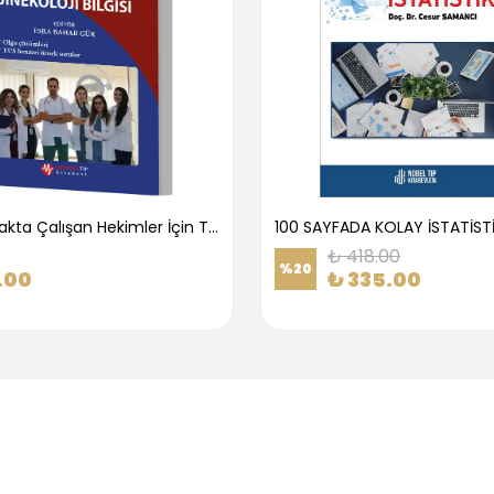
1.Basamakta Çalışan Hekimler İçin Temel Obstetrik Ve Jinekoloji Bilgisi
100 SAYFADA KOLAY İSTATİST
₺ 418.00
%
20
.00
₺ 335.00