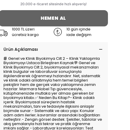
HEMEN AL
1000 TL üzeri
10 gün içinde
ücretsiz kargo
iade değişim
Ürün Açıklaması
📘 Genel ve Klinik Biyokimya Cilt 2 – Klinik Yaklaşımla
Biyokimyayı Ustaca Birleştiren Kaynak💬 Genel ve
Klinik Biyokimya Cilt 2, biyokimyasal mekanizmaları
klinik bulgular ve laboratuvar sonuçlarıyla
ilişkilendirerek öğrenmeyi hızlandırır. Net, sistematik
ve klinik odaklı anlatımıyla hem temel bilgileri
pekiştirir hem de gerçek vaka yaklaşımına zemin
hazırlar. Marmara Nobel Tıp güvencesiyle,
kütüphanenizde mutlaka yer alması gereken bir
biyokimya kitabı.✅ Neden Bu Kitap?- Klinik odaklı
içerik: Biyokimyasal süreçlerin hastalık
mekanizmaları, tanı ve tedaviyle ilişkisini anlaşılır
biçimde sunar.- Sistematik ve akıcı yapı: Konular
adım adım ilerler; kavramlar arasındaki bağlantıları
netleştirir.- Zengin görsel destek: Şekiller, tablolar ve
akış şemalarıyla hızlı tekrar ve pratik öğrenme
imkanı sağlar.- Laboratuvar korelasyonları: Test