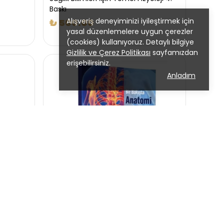
Baskı
Alışveriş deneyiminizi iyileştirmek için
₺ 500.00
yasal düzenlemelere uygun çerezler
(cookies) kullanıyoruz. Detaylı bilgiye
Gizlilik ve Çerez Politikası
sayfamızdan
erişebilirsiniz.
Anladım
oji ve
Bir Bakışta Anatomi
₺ 740.00