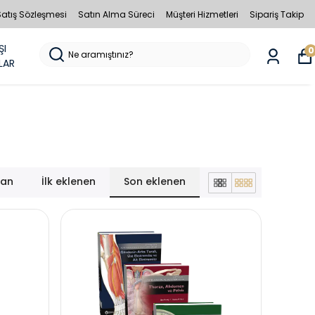
Satış Sözleşmesi
Satın Alma Süreci
Müşteri Hizmetleri
Sipariş Takip
ŞI
0
LAR
lan
İlk eklenen
Son eklenen