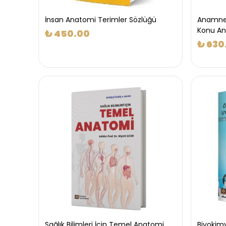
İnsan Anatomi Terimler Sözlüğü
Anamnez
Konu Anl
₺ 450.00
₺ 630
Sağlık Bilimleri İçin Temel Anatomi
Biyokim