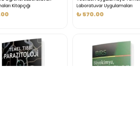
ları Kitapçığı
Laboratuvar Uygulamaları
.00
₺ 570.00
bbi Parazitoloji
BRS Biyokimya, Moleküler Biyol
Genetik
.00