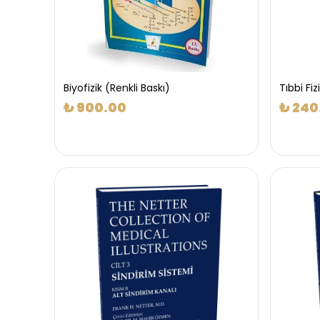
Biyofizik (Renkli Baskı)
Tıbbi Fiz
₺ 900.00
₺ 240