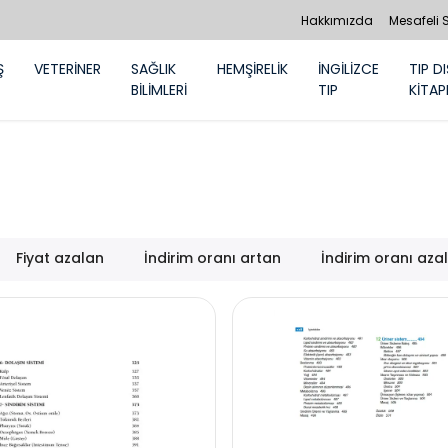
Hakkımızda
Mesafeli 
Ş
VETERİNER
SAĞLIK
HEMŞİRELİK
İNGİLİZCE
TIP DI
BİLİMLERİ
TIP
KİTAP
Fiyat azalan
İndirim oranı artan
İndirim oranı aza