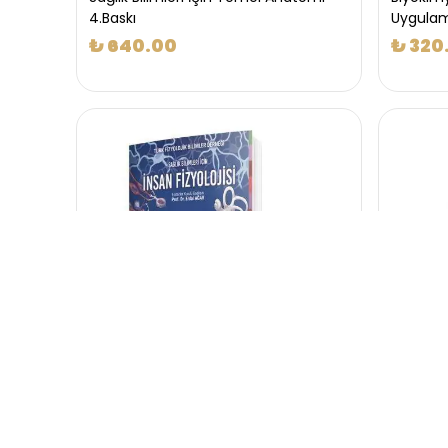
4.Baskı
Uygulama
₺ 640.00
₺ 320
Sağlık Bilimleri İçin İnsan Fizyolojisi
Temel Tı
₺ 1,210.00
₺ 860