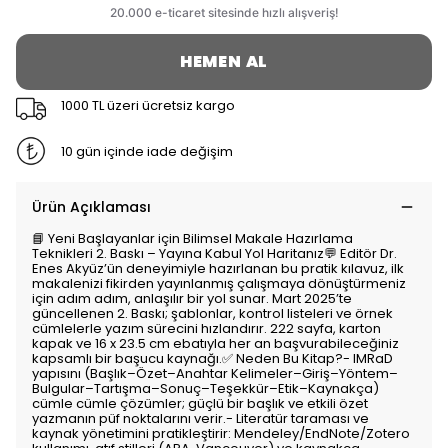
HEMEN AL
1000 TL üzeri ücretsiz kargo
10 gün içinde iade değişim
Ürün Açıklaması
📘 Yeni Başlayanlar için Bilimsel Makale Hazırlama
Teknikleri 2. Baskı – Yayına Kabul Yol Haritanız💬 Editör Dr.
Enes Akyüz’ün deneyimiyle hazırlanan bu pratik kılavuz, ilk
makalenizi fikirden yayınlanmış çalışmaya dönüştürmeniz
için adım adım, anlaşılır bir yol sunar. Mart 2025’te
güncellenen 2. Baskı; şablonlar, kontrol listeleri ve örnek
cümlelerle yazım sürecini hızlandırır. 222 sayfa, karton
kapak ve 16 x 23.5 cm ebatıyla her an başvurabileceğiniz
kapsamlı bir başucu kaynağı.✅ Neden Bu Kitap?- IMRaD
yapısını (Başlık–Özet–Anahtar Kelimeler–Giriş–Yöntem–
Bulgular–Tartışma–Sonuç–Teşekkür–Etik–Kaynakça)
cümle cümle çözümler; güçlü bir başlık ve etkili özet
yazmanın püf noktalarını verir.- Literatür taraması ve
kaynak yönetimini pratikleştirir: Mendeley/EndNote/Zotero