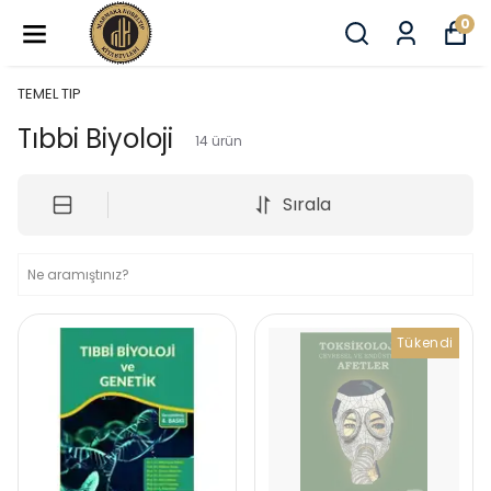
0
TEMEL TIP
Tıbbi Biyoloji
14
ürün
Sırala
Tükendi