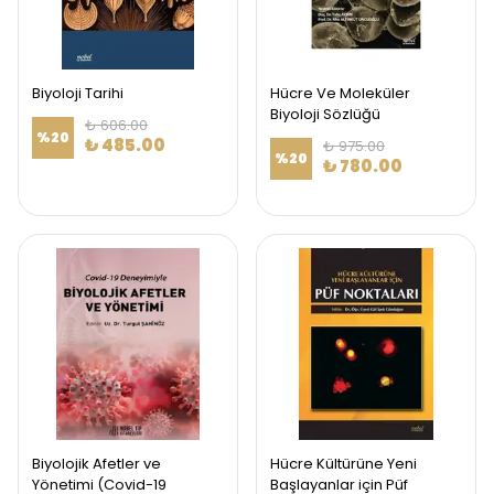
Biyoloji Tarihi
Hücre Ve Moleküler
Biyoloji Sözlüğü
₺ 606.00
%
20
₺ 485.00
₺ 975.00
%
20
₺ 780.00
Biyolojik Afetler ve
Hücre Kültürüne Yeni
Yönetimi (Covid-19
Başlayanlar için Püf