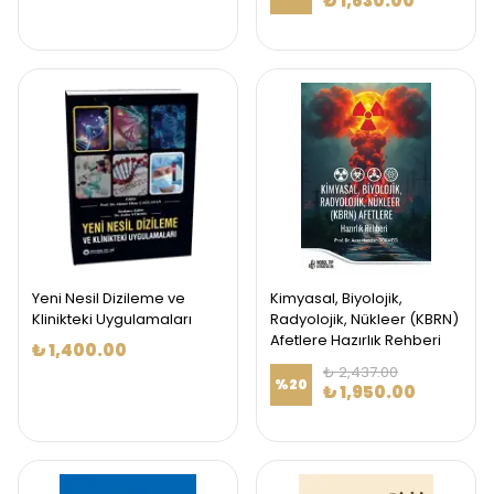
₺ 1,630.00
Yeni Nesil Dizileme ve
Kimyasal, Biyolojik,
Klinikteki Uygulamaları
Radyolojik, Nükleer (KBRN)
Afetlere Hazırlık Rehberi
₺ 1,400.00
₺ 2,437.00
%
20
₺ 1,950.00