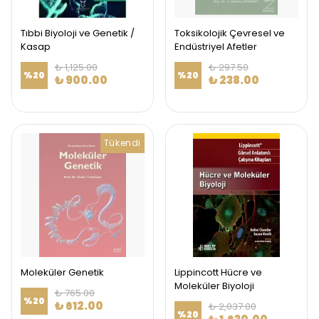
Tıbbi Biyoloji ve Genetik /
Toksikolojik Çevresel ve
Kasap
Endüstriyel Afetler
₺ 1,125.00
₺ 297.50
%
20
%
20
₺ 900.00
₺ 238.00
Tükendi
Moleküler Genetik
Lippincott Hücre ve
Moleküler Biyoloji
₺ 765.00
%
20
₺ 612.00
₺ 2,037.00
%
20