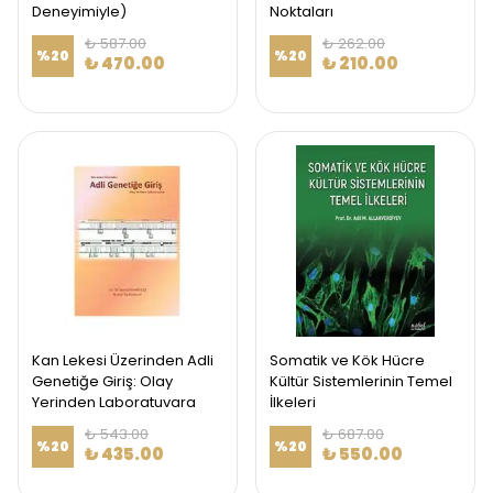
Deneyimiyle)
Noktaları
₺ 587.00
₺ 262.00
%
20
%
20
₺ 470.00
₺ 210.00
Kan Lekesi Üzerinden Adli
Somatik ve Kök Hücre
Genetiğe Giriş: Olay
Kültür Sistemlerinin Temel
Yerinden Laboratuvara
İlkeleri
₺ 543.00
₺ 687.00
%
20
%
20
₺ 435.00
₺ 550.00