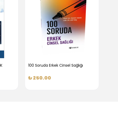
İK
100 Soruda Erkek Cinsel Sağlığı
100 S
₺ 250.00
₺ 2