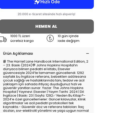
HEMEN AL
1000 TL üzeri
10 gün içinde
ücretsiz kargo
iade değişim
Ürün Açıklaması
📘 The Harriet Lane Handbook International Edition, 2
– 23. Baskı (2024)💬 Johns Hopkins Hospital’ın
dünyaca bilinen pediatri el kitabı, Elsevier
güvencesiyle 2024’te tamamen güncellendi. 1292
sayfalık bu İngilizce referans, bebekten adölesana
çocuk sağlığı ve hastalıklarında tanı, tedavi ve acil
yaklaşım için sahada ihtiyaç duyduğunuz hızlı ve
güvenilir yanıtları sunar. Yazar: The Johns Hopkins
Hospital | Yayınevi: Elsevier | Yayım Tarihi: 2024 | Dil:
İngilizce | Baskı: 23 | Sayfa: 1292✅ Neden Bu Kitap?-
2024’e özel güncellemeler: Güncel kılavuzlar, klinik
algoritmalar ve acil pediatri protokolleri tek
kaynakta.- Güvenilir doz ve referans tabloları: İlaç
dozları, sıvı-elektrolit yönetimi ve yaşa uygun normal