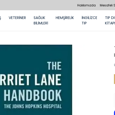
Hakkımızda
Mesafeli 
Ş
VETERİNER
SAĞLIK
HEMŞİRELİK
İNGİLİZCE
TIP DI
BİLİMLERİ
TIP
KİTAP