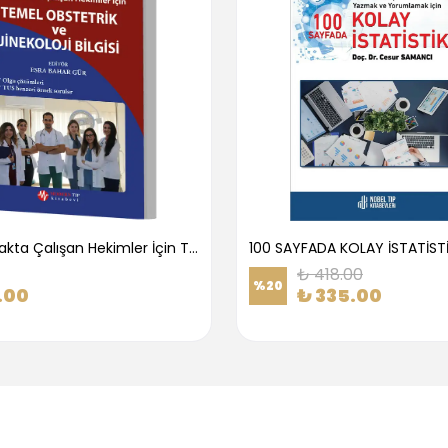
1.Basamakta Çalışan Hekimler İçin Temel Obstetrik Ve Jinekoloji Bilgisi
100 SAYFADA KOLAY İSTATİST
₺ 418.00
%
20
.00
₺ 335.00