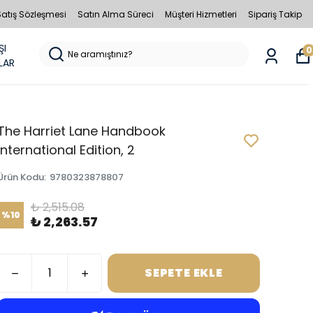
Satış Sözleşmesi
Satın Alma Süreci
Müşteri Hizmetleri
Sipariş Takip
ŞI
0
LAR
The Harriet Lane Handbook
International Edition, 2
Ürün Kodu
:
9780323878807
₺ 2,515.08
%
10
₺ 2,263.57
SEPETE EKLE