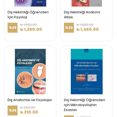
Diş Hekimliği Öğrencileri
Diş Hekimliği Anatomi
İçin Fizyoloji
Atlası
₺ 1,562.00
₺ 1,825.00
%
20
%
20
₺ 1,250.00
₺ 1,460.00
Diş Anatomisi ve Fizyolojisi
Diş Hekimliği Öğrencileri
için Mikrobiyolojinin
₺ 262.00
Esasları
%
20
₺ 210.00