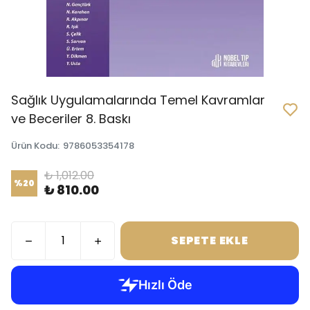
Sağlık Uygulamalarında Temel Kavramlar
ve Beceriler 8. Baskı
Ürün Kodu
:
9786053354178
₺ 1,012.00
%
20
₺ 810.00
SEPETE EKLE