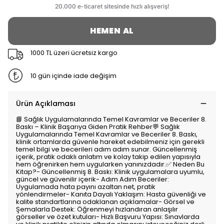
HEMEN AL
1000 TL üzeri ücretsiz kargo
10 gün içinde iade değişim
Ürün Açıklaması
📘 Sağlık Uygulamalarında Temel Kavramlar ve Beceriler 8.
Baskı – Klinik Başarıya Giden Pratik Rehber💬 Sağlık
Uygulamalarında Temel Kavramlar ve Beceriler 8. Baskı,
klinik ortamlarda güvenle hareket edebilmeniz için gerekli
temel bilgi ve becerileri adım adım sunar. Güncellenmiş
içerik, pratik odaklı anlatım ve kolay takip edilen yapısıyla
hem öğrenirken hem uygularken yanınızdadır.✅ Neden Bu
Kitap?- Güncellenmiş 8. Baskı: Klinik uygulamalara uyumlu,
güncel ve güvenilir içerik- Adım Adım Beceriler:
Uygulamada hata payını azaltan net, pratik
yönlendirmeler- Kanıta Dayalı Yaklaşım: Hasta güvenliği ve
kalite standartlarına odaklanan açıklamalar- Görsel ve
Şemalarla Destek: Öğrenmeyi hızlandıran anlaşılır
görseller ve özet kutuları- Hızlı Başvuru Yapısı: Sınavlarda