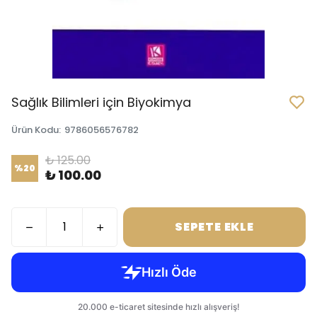
Sağlık Bilimleri için Biyokimya
Ürün Kodu
:
9786056576782
₺ 125.00
%
20
₺ 100.00
SEPETE EKLE