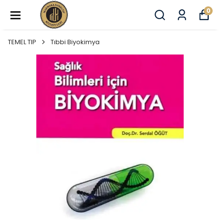
0
TEMEL TIP
Tıbbi Biyokimya