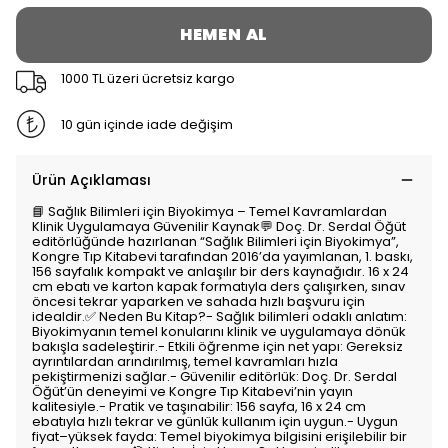
HEMEN AL
1000 TL üzeri ücretsiz kargo
10 gün içinde iade değişim
Ürün Açıklaması
📘 Sağlık Bilimleri için Biyokimya – Temel Kavramlardan
Klinik Uygulamaya Güvenilir Kaynak💬 Doç. Dr. Serdal Öğüt
editörlüğünde hazırlanan “Sağlık Bilimleri için Biyokimya”,
Kongre Tıp Kitabevi tarafından 2016’da yayımlanan, 1. baskı,
156 sayfalık kompakt ve anlaşılır bir ders kaynağıdır. 16 x 24
cm ebatı ve karton kapak formatıyla ders çalışırken, sınav
öncesi tekrar yaparken ve sahada hızlı başvuru için
idealdir.✅ Neden Bu Kitap?- Sağlık bilimleri odaklı anlatım:
Biyokimyanın temel konularını klinik ve uygulamaya dönük
bakışla sadeleştirir.- Etkili öğrenme için net yapı: Gereksiz
ayrıntılardan arındırılmış, temel kavramları hızla
pekiştirmenizi sağlar.- Güvenilir editörlük: Doç. Dr. Serdal
Öğüt’ün deneyimi ve Kongre Tıp Kitabevi’nin yayın
kalitesiyle.- Pratik ve taşınabilir: 156 sayfa, 16 x 24 cm
ebatıyla hızlı tekrar ve günlük kullanım için uygun.- Uygun
fiyat–yüksek fayda: Temel biyokimya bilgisini erişilebilir bir