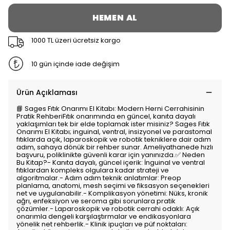
HEMEN AL
1000 TL üzeri ücretsiz kargo
10 gün içinde iade değişim
Ürün Açıklaması
📘 Sages Fıtık Onarımı El Kitabı: Modern Herni Cerrahisinin
Pratik RehberiFıtık onarımında en güncel, kanıta dayalı
yaklaşımları tek bir elde toplamak ister misiniz? Sages Fıtık
Onarımı El Kitabı; inguinal, ventral, insizyonel ve parastomal
fıtıklarda açık, laparoskopik ve robotik tekniklere dair adım
adım, sahaya dönük bir rehber sunar. Ameliyathanede hızlı
başvuru, poliklinikte güvenli karar için yanınızda.✅ Neden
Bu Kitap?- Kanıta dayalı, güncel içerik: İnguinal ve ventral
fıtıklardan kompleks olgulara kadar strateji ve
algoritmalar.- Adım adım teknik anlatımlar: Preop
planlama, anatomi, mesh seçimi ve fiksasyon seçenekleri
net ve uygulanabilir.- Komplikasyon yönetimi: Nüks, kronik
ağrı, enfeksiyon ve seroma gibi sorunlara pratik
çözümler.- Laparoskopik ve robotik cerrahi odaklı: Açık
onarımla dengeli karşılaştırmalar ve endikasyonlara
yönelik net rehberlik.- Klinik ipuçları ve püf noktaları: