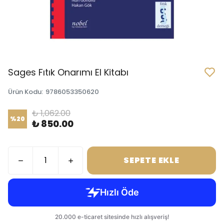
Sages Fıtık Onarımı El Kitabı
Ürün Kodu
:
9786053350620
₺ 1,062.00
%
20
₺ 850.00
SEPETE EKLE