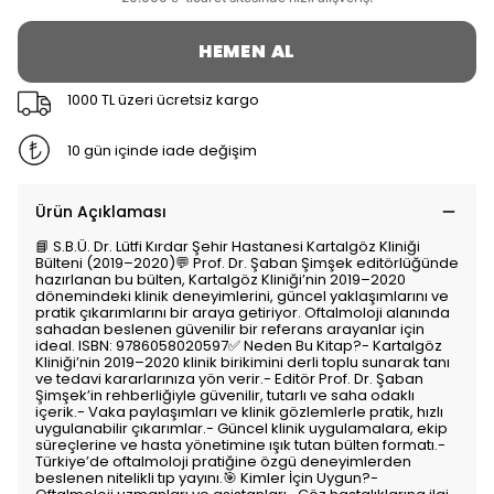
HEMEN AL
1000 TL üzeri ücretsiz kargo
10 gün içinde iade değişim
Ürün Açıklaması
📘 S.B.Ü. Dr. Lütfi Kırdar Şehir Hastanesi Kartalgöz Kliniği
Bülteni (2019–2020)💬 Prof. Dr. Şaban Şimşek editörlüğünde
hazırlanan bu bülten, Kartalgöz Kliniği’nin 2019–2020
dönemindeki klinik deneyimlerini, güncel yaklaşımlarını ve
pratik çıkarımlarını bir araya getiriyor. Oftalmoloji alanında
sahadan beslenen güvenilir bir referans arayanlar için
ideal. ISBN: 9786058020597✅ Neden Bu Kitap?- Kartalgöz
Kliniği’nin 2019–2020 klinik birikimini derli toplu sunarak tanı
ve tedavi kararlarınıza yön verir.- Editör Prof. Dr. Şaban
Şimşek’in rehberliğiyle güvenilir, tutarlı ve saha odaklı
içerik.- Vaka paylaşımları ve klinik gözlemlerle pratik, hızlı
uygulanabilir çıkarımlar.- Güncel klinik uygulamalara, ekip
süreçlerine ve hasta yönetimine ışık tutan bülten formatı.-
Türkiye’de oftalmoloji pratiğine özgü deneyimlerden
beslenen nitelikli tıp yayını.🎯 Kimler İçin Uygun?-