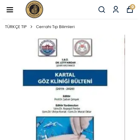
0
TÜRKÇE TIP
Cerrahi Tıp Bilimleri