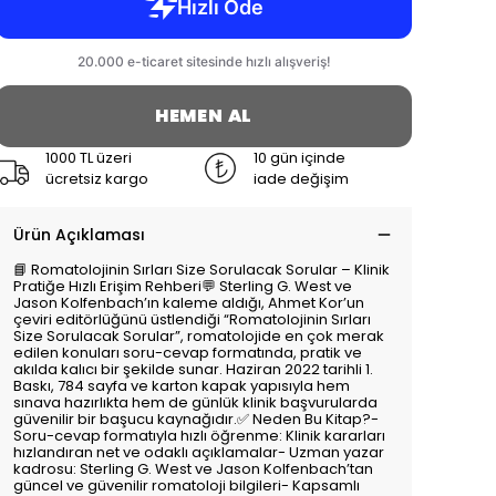
HEMEN AL
1000 TL üzeri
10 gün içinde
ücretsiz kargo
iade değişim
Ürün Açıklaması
📘 Romatolojinin Sırları Size Sorulacak Sorular – Klinik
Pratiğe Hızlı Erişim Rehberi💬 Sterling G. West ve
Jason Kolfenbach’ın kaleme aldığı, Ahmet Kor’un
çeviri editörlüğünü üstlendiği “Romatolojinin Sırları
Size Sorulacak Sorular”, romatolojide en çok merak
edilen konuları soru-cevap formatında, pratik ve
akılda kalıcı bir şekilde sunar. Haziran 2022 tarihli 1.
Baskı, 784 sayfa ve karton kapak yapısıyla hem
sınava hazırlıkta hem de günlük klinik başvurularda
güvenilir bir başucu kaynağıdır.✅ Neden Bu Kitap?-
Soru-cevap formatıyla hızlı öğrenme: Klinik kararları
hızlandıran net ve odaklı açıklamalar- Uzman yazar
kadrosu: Sterling G. West ve Jason Kolfenbach’tan
güncel ve güvenilir romatoloji bilgileri- Kapsamlı