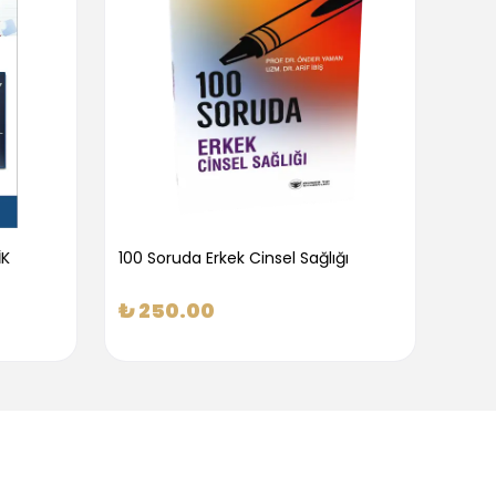
İK
100 Soruda Erkek Cinsel Sağlığı
100 S
₺ 250.00
₺ 2