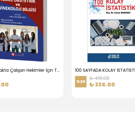
1.Basamakta Çalışan Hekimler İçin Temel Obstetrik Ve Jinekoloji Bilgisi
100 SAYFADA KOLAY İSTATİST
₺ 418.00
%
20
.00
₺ 335.00