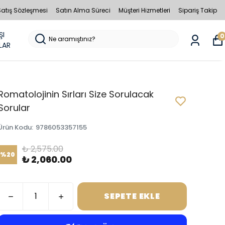
Satış Sözleşmesi
Satın Alma Süreci
Müşteri Hizmetleri
Sipariş Takip
ŞI
0
LAR
Romatolojinin Sırları Size Sorulacak
Sorular
Ürün Kodu
:
9786053357155
₺ 2,575.00
%
20
₺ 2,060.00
SEPETE EKLE