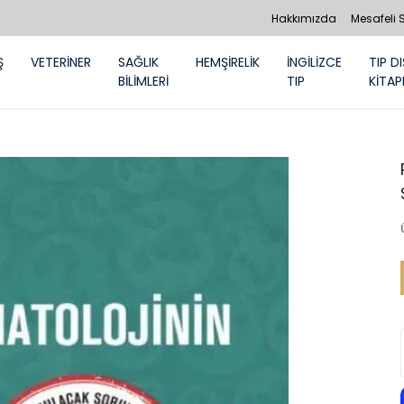
Hakkımızda
Mesafeli 
Ş
VETERİNER
SAĞLIK
HEMŞİRELİK
İNGİLİZCE
TIP DI
BİLİMLERİ
TIP
KİTAP