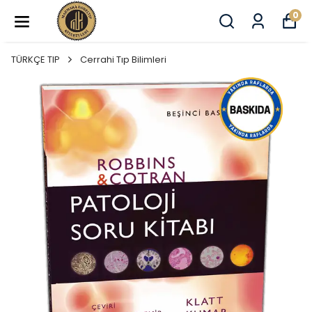
0
TÜRKÇE TIP
Cerrahi Tıp Bilimleri