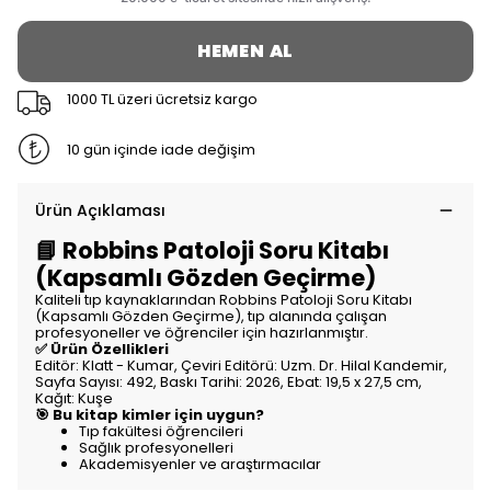
HEMEN AL
1000 TL üzeri ücretsiz kargo
10 gün içinde iade değişim
Ürün Açıklaması
📘 Robbins Patoloji Soru Kitabı
(Kapsamlı Gözden Geçirme)
Kaliteli tıp kaynaklarından Robbins Patoloji Soru Kitabı
(Kapsamlı Gözden Geçirme), tıp alanında çalışan
profesyoneller ve öğrenciler için hazırlanmıştır.
✅ Ürün Özellikleri
Editör: Klatt - Kumar, Çeviri Editörü: Uzm. Dr. Hilal Kandemir,
Sayfa Sayısı: 492, Baskı Tarihi: 2026, Ebat: 19,5 x 27,5 cm,
Kağıt: Kuşe
🎯 Bu kitap kimler için uygun?
Tıp fakültesi öğrencileri
Sağlık profesyonelleri
Akademisyenler ve araştırmacılar