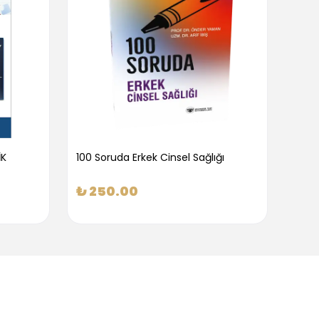
İK
100 Soruda Erkek Cinsel Sağlığı
100 S
₺ 250.00
₺ 2