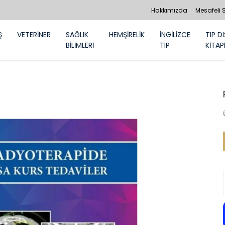
Hakkımızda
Mesafeli 
Ş
VETERİNER
SAĞLIK
HEMŞİRELİK
İNGİLİZCE
TIP DI
BİLİMLERİ
TIP
KİTAP