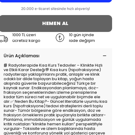
HEMEN AL
1000 TL üzeri
10 gün içinde
ücretsiz kargo
iade değişim
Ürün Açıklaması
📘 Radyoterapide Kısa Kurs Tedaviler – Klinikte Hızlı
ve Etkili Karar Desteği💬 Kısa kurs (hipofraksiyone)
radyoterapi yaklaşımlarını pratik, anlaşılır ve klinik
odaklı bir dilde toplayan bu kitap, yoğun hasta
akışında güvenle başvurabileceğiniz Türkçe bir
kaynak sunar. Endikasyondan planlamaya, doz–
fraksiyon seçeneklerinden izleme prensiplerine
kadar tüm süreci net ve uygulanabilir biçimde ele
alır.✅ Neden Bu Kitap?- Güncel literatürle uyumlu kısa
kurs (hipofraksiyone) tedavi stratejilerini derli toplu
sunar- Tümör bölgesine göre endikasyon, doz ve
fraksiyon örneklerini pratik ipuçlarıyla birlikte aktarır-
Planlama, immobilizasyon ve günlük uygulamada
kritik noktaları “klinikte hemen kullan” perspektifiyle
vurgular- Toksisite ve izlem başlıklarında hasta
güvenliği ve konforuna yönelik yol gösterici çerçeve