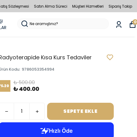
Satış Sözleşmesi
Satın Alma Süreci
Müşteri Hizmetleri
Sipariş Takip
ŞI
0
LAR
Radyoterapide Kısa Kurs Tedaviler
Ürün Kodu
:
9786053354994
₺ 500.00
%
20
₺ 400.00
SEPETE EKLE