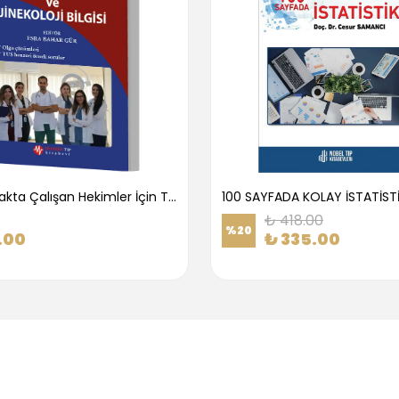
1.Basamakta Çalışan Hekimler İçin Temel Obstetrik Ve Jinekoloji Bilgisi
100 SAYFADA KOLAY İSTATİST
₺ 418.00
%
20
.00
₺ 335.00