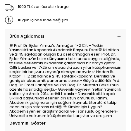
1000 TL üzeri ücretsiz kargo
10 gün içinde iade değişim
Ürün Açıklaması
📘 Prof. Dr. Ejder Yılmaz’a Armağan 1-2 Cilt – Yetkin
Yayıncılık’tan Kapsamlı Akademik Başvuru Eseri💬 İki ciltten
ve 2145 sayfadan oluşan bu özel armağan eser, Prof. Dr.
Ejder Yılmaz’ın bilim dünyasına katkılarına saygı niteliğinde,
titizlikle derlenmiş akademik çalışmaları bir araya getirir.
Ciltli baskısı ve 17x25 cm ebadıyla uzun yıllar kütüphanenizin
seçkin bir başvuru kaynağı olmaya adaydır.✅ Neden Bu
Kitap?- 1-2 cilt halinde 2145 sayfalık kapsam: Derinlikli ve
geniş bir akademik panorama sunar.- Güçlü editörlük: Yrd.
Doç. Dr. Emel Hanağası ve Yrd. Doç. Dr. Mustafa Göksu’nun
özenle hazırladığı seçki.- Güvenilir yayınevi: Yetkin Yayıncılık
kalitesiyle Aralık 2014 tarihli 1. baskı.- Dayanıklı ciltli kapak:
Sıklıkla başvurulan eserler için uzun ömürlü kullanım.-
Akademik çalışmalar için sağlam kaynak: Literatürü takip
edenler için referans niteliği.🎯 Kimler İçin Uygun?-
Akademisyenler, araştırmacılar ve lisansüstü öğrencileri-
Üniversite ve kurum kütüphaneleri, arşivler ve araştırm
Devamını Göster