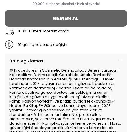
HEMEN AL
1000 TL üzeri ücretsiz kargo
10 gün içinde iade değişim
Ürün Açıklaması
📘 Procedures in Cosmetic Dermatology Series: Surgica –
Kozmetik ve Dermatolojik Cerrahide Ustalık Rehberi💬
Hooman Khorasani’nin editörlüğünü üstlendiği, Elsevier
tarafından 2023’te yayımlanan bu İngilizce, 1. baskı eser;
kozmetik ve dermatolojik cerrahi işlemleri adım adım,
kanıta dayalı ve görsel destekli bir yaklaşımla sunar.
Kliniğinizde güvenle uygulayabileceğiniz protokoller,
komplikasyon yönetimi ve pratik ipuçları tek kaynakta.✅
Neden Bu Kitap?- Güncel ve kanıta dayalı içerik: 2023
yayımlı Elsevier güvencesiyle en yeni teknikler ve
standartlar- Adım adım anlatım: Net protokoller,
algoritmalar, şekiller ve fotoğraflarla hızla uygulamaya
dönük rehberlik- Komplikasyon önleme ve yönetimi: Hasta
güvenliğini önceleyen pratik çözümler ve karar destek