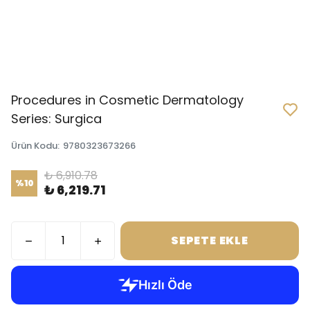
Procedures in Cosmetic Dermatology
Series: Surgica
Ürün Kodu
:
9780323673266
₺ 6,910.78
%
10
₺ 6,219.71
SEPETE EKLE