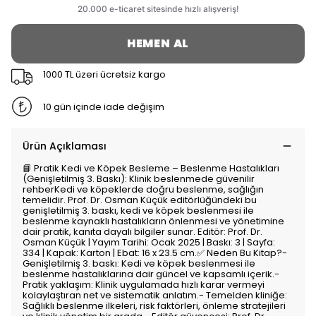
HEMEN AL
1000 TL üzeri ücretsiz kargo
10 gün içinde iade değişim
Ürün Açıklaması
📘 Pratik Kedi ve Köpek Besleme – Beslenme Hastalıkları
(Genişletilmiş 3. Baskı): Klinik beslenmede güvenilir
rehberKedi ve köpeklerde doğru beslenme, sağlığın
temelidir. Prof. Dr. Osman Küçük editörlüğündeki bu
genişletilmiş 3. baskı, kedi ve köpek beslenmesi ile
beslenme kaynaklı hastalıkların önlenmesi ve yönetimine
dair pratik, kanıta dayalı bilgiler sunar. Editör: Prof. Dr.
Osman Küçük | Yayım Tarihi: Ocak 2025 | Baskı: 3 | Sayfa:
334 | Kapak: Karton | Ebat: 16 x 23.5 cm.✅ Neden Bu Kitap?-
Genişletilmiş 3. baskı: Kedi ve köpek beslenmesi ile
beslenme hastalıklarına dair güncel ve kapsamlı içerik.-
Pratik yaklaşım: Klinik uygulamada hızlı karar vermeyi
kolaylaştıran net ve sistematik anlatım.- Temelden kliniğe:
Sağlıklı beslenme ilkeleri, risk faktörleri, önleme stratejileri