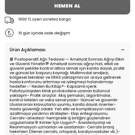
HEMEN AL
1000 TL üzeri ücretsiz kargo
10 gün içinde iade değişim
Ürün Açıklaması
📘 Postoperatif Ağrı Tedavisi — Ameliyat Sonrası Ağrıyı Etkin
ve Güvenli Yönetin💬 Ameliyat sonrası ağrıyı hızlı, etkili ve
güvenli şekilde kontrol altına almak için kanıta dayalı, pratik
ve güncel bir başvuru kaynağı. Multimodal analjezi,
bölgesel teknikler ve ERAS yaklaşımını bir araya getirerek
hasta konforunu artırmayı ve iyileşmeyi hızlandırmayı
hedefler.✅ Neden Bu Kitap?- Kapsamlı içerik:
Patofizyolojiden klinik protokollere uzanan bütüncül
yaklaşım- Pratik araçlar: Akış şemaları, algoritmalar,
kontrol listeleri ve vaka senaryoları- Güncel ve güvenilir:
Uluslararası kılavuzlarla uyumlu, kanıta dayalı öneriler-
Hasta güvenliği odaklı: Yan etki ve komplikasyon riskini
azaltmaya yardımcı stratejiler- Ekip entegrasyonu:
Cerrahi–anestezi–hemşirelik iş birliğini güçlendiren
uygulamalar🎯 Kimler İçin Uygun?- Anesteziyoloji ve
Reanimasyon uzmanları ve asistanları- Cerrahi branş
hekimleri (Genel cerrahi, ortopedi, kardiyovasküler vb.)-