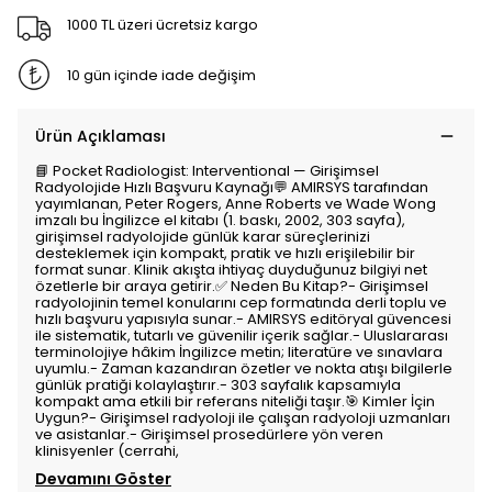
1000 TL üzeri ücretsiz kargo
10 gün içinde iade değişim
Ürün Açıklaması
📘 Pocket Radiologist: Interventional — Girişimsel
Radyolojide Hızlı Başvuru Kaynağı💬 AMIRSYS tarafından
yayımlanan, Peter Rogers, Anne Roberts ve Wade Wong
imzalı bu İngilizce el kitabı (1. baskı, 2002, 303 sayfa),
girişimsel radyolojide günlük karar süreçlerinizi
desteklemek için kompakt, pratik ve hızlı erişilebilir bir
format sunar. Klinik akışta ihtiyaç duyduğunuz bilgiyi net
özetlerle bir araya getirir.✅ Neden Bu Kitap?- Girişimsel
radyolojinin temel konularını cep formatında derli toplu ve
hızlı başvuru yapısıyla sunar.- AMIRSYS editöryal güvencesi
ile sistematik, tutarlı ve güvenilir içerik sağlar.- Uluslararası
terminolojiye hâkim İngilizce metin; literatüre ve sınavlara
uyumlu.- Zaman kazandıran özetler ve nokta atışı bilgilerle
günlük pratiği kolaylaştırır.- 303 sayfalık kapsamıyla
kompakt ama etkili bir referans niteliği taşır.🎯 Kimler İçin
Uygun?- Girişimsel radyoloji ile çalışan radyoloji uzmanları
ve asistanlar.- Girişimsel prosedürlere yön veren
klinisyenler (cerrahi,
Devamını Göster