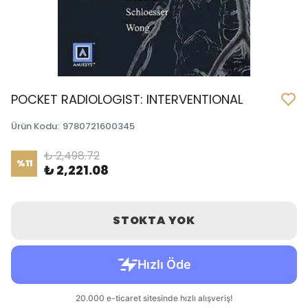
POCKET RADIOLOGIST: INTERVENTIONAL
Ürün Kodu
:
9780721600345
₺ 2,498.72
%
11
₺ 2,221.08
STOKTA YOK