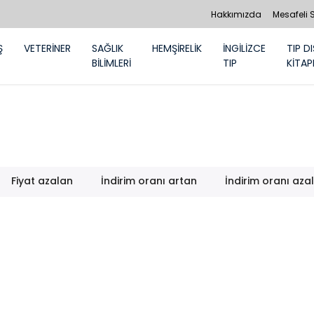
Hakkımızda
Mesafeli 
Ş
VETERİNER
SAĞLIK
HEMŞİRELİK
İNGİLİZCE
TIP DI
BİLİMLERİ
TIP
KİTAP
Fiyat azalan
İndirim oranı artan
İndirim oranı aza