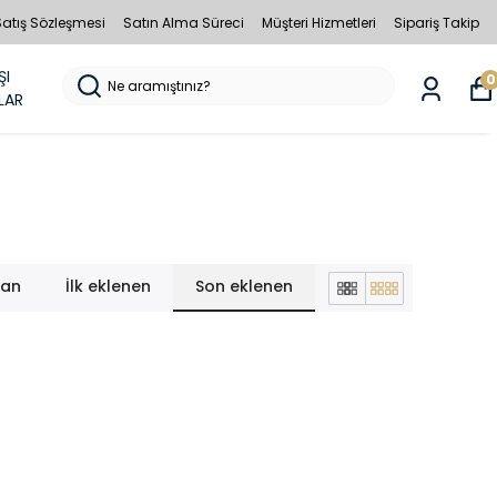
Satış Sözleşmesi
Satın Alma Süreci
Müşteri Hizmetleri
Sipariş Takip
ŞI
0
LAR
lan
İlk eklenen
Son eklenen