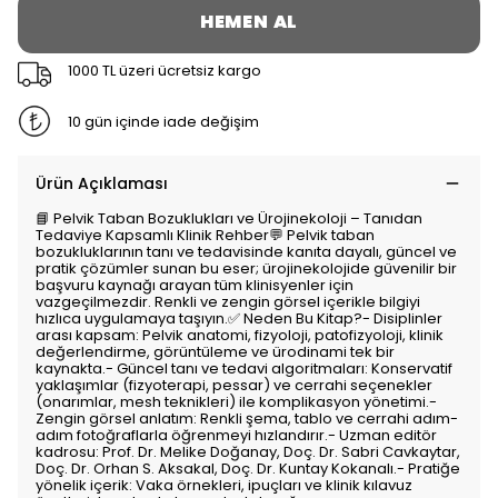
HEMEN AL
1000 TL üzeri ücretsiz kargo
10 gün içinde iade değişim
Ürün Açıklaması
📘 Pelvik Taban Bozuklukları ve Ürojinekoloji – Tanıdan
Tedaviye Kapsamlı Klinik Rehber💬 Pelvik taban
bozukluklarının tanı ve tedavisinde kanıta dayalı, güncel ve
pratik çözümler sunan bu eser; ürojinekolojide güvenilir bir
başvuru kaynağı arayan tüm klinisyenler için
vazgeçilmezdir. Renkli ve zengin görsel içerikle bilgiyi
hızlıca uygulamaya taşıyın.✅ Neden Bu Kitap?- Disiplinler
arası kapsam: Pelvik anatomi, fizyoloji, patofizyoloji, klinik
değerlendirme, görüntüleme ve ürodinami tek bir
kaynakta.- Güncel tanı ve tedavi algoritmaları: Konservatif
yaklaşımlar (fizyoterapi, pessar) ve cerrahi seçenekler
(onarımlar, mesh teknikleri) ile komplikasyon yönetimi.-
Zengin görsel anlatım: Renkli şema, tablo ve cerrahi adım-
adım fotoğraflarla öğrenmeyi hızlandırır.- Uzman editör
kadrosu: Prof. Dr. Melike Doğanay, Doç. Dr. Sabri Cavkaytar,
Doç. Dr. Orhan S. Aksakal, Doç. Dr. Kuntay Kokanalı.- Pratiğe
yönelik içerik: Vaka örnekleri, ipuçları ve klinik kılavuz