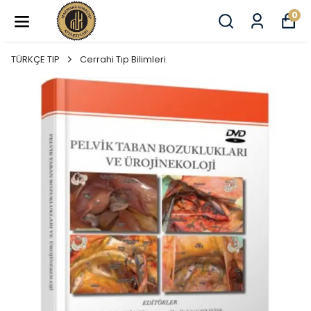
0
TÜRKÇE TIP
Cerrahi Tıp Bilimleri