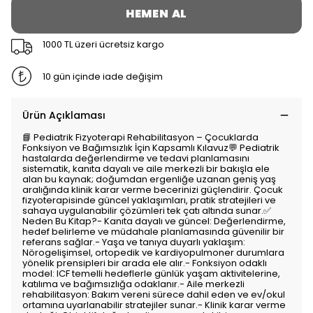
HEMEN AL
1000 TL üzeri ücretsiz kargo
10 gün içinde iade değişim
Ürün Açıklaması
📘 Pediatrik Fizyoterapi Rehabilitasyon – Çocuklarda
Fonksiyon ve Bağımsızlık İçin Kapsamlı Kılavuz💬 Pediatrik
hastalarda değerlendirme ve tedavi planlamasını
sistematik, kanıta dayalı ve aile merkezli bir bakışla ele
alan bu kaynak; doğumdan ergenliğe uzanan geniş yaş
aralığında klinik karar verme becerinizi güçlendirir. Çocuk
fizyoterapisinde güncel yaklaşımları, pratik stratejileri ve
sahaya uygulanabilir çözümleri tek çatı altında sunar.✅
Neden Bu Kitap?- Kanıta dayalı ve güncel: Değerlendirme,
hedef belirleme ve müdahale planlamasında güvenilir bir
referans sağlar.- Yaşa ve tanıya duyarlı yaklaşım:
Nörogelişimsel, ortopedik ve kardiyopulmoner durumlara
yönelik prensipleri bir arada ele alır.- Fonksiyon odaklı
model: ICF temelli hedeflerle günlük yaşam aktivitelerine,
katılıma ve bağımsızlığa odaklanır.- Aile merkezli
rehabilitasyon: Bakım vereni sürece dahil eden ve ev/okul
ortamına uyarlanabilir stratejiler sunar.- Klinik karar verme