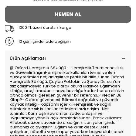
HEMEN AL
1000 TL üzeri ücretsiz kargo
10 gün içinde iade değişim
Ürün Açıklaması
📘 Oxford Hemşirelik Sözlüğü – Hemşirelik Terimlerine Hızlı
ve Güvenilir ErişimHemşirelikte kullanılan temel ve ileri
düzey terimleri net, anlaşılır ve pratik bir dille sunan Oxford
Hemşirelik Sözlüğü, Çaylan Pektekin ve Şenay Dursun’un
titiz çalışmasıyla Türkçe olarak okura ulaşıyor. Eğitimden
kliniğe, araştırmadan sınava hazırlığa kadar her an elinizin
altında olması gereken güvenilir bir referans.✅ Neden Bu
Kitap?- Oxford güvencesi: Bilimsel doğruluk ve güvenilir
kaynak niteliği- Kapsamlı içerik: Hemşirelik ve sağlık
bilimlerinde sık kullanılan terimlere hızlı erişim- Net
tanımlar: Karmaşık kavramları sade, anlaşılır ve
uygulamaya yönelik açıklamalarla sunar- Pratik kullanım:
Alfabetik düzen sayesinde aradığınızı saniyeler içinde
bulmanızı kolaylaştırır- Eğitim ve klinik destek: Ders
çalışırken, nöbette veya rapor yazarken başvurulabilecek