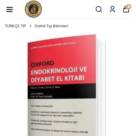
0
TÜRKÇE TIP
Dahili Tıp Bilimleri