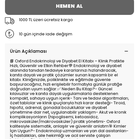
HEMEN AL
1000 TL üzeri ücretsiz kargo
10 gün içinde iade değişim
Ürün Açıklaması
📘 Oxford Endokrinoloji ve Diyabet El Kitabı – Klinik Pratikte
Hızlı, Güvenilir ve Etkin Rehber💬 Endokrinoloji ve diyabet
alanında tanıdan tedaviye kararlarınızı hızlandıracak,
kanıta dayalı ve pratik çözümler sunan kapsamlı bir el
kitabı. Kliniğinizde, poliklinikte ve eğitimde güvenle
başvuracağınız, hızlı erişilebilir formatıyla günlük pratiğe
doğrudan uyum sağlar.✅ Neden Bu Kitap?- Güncel
kılavuzlar ve kanıta dayalı uygulamalarla desteklenen
kompakt, sahaya uygun içerik- Tanı ve tedavi algoritmaları,
özet tablolar ve klinik ipuçlarıyla hızlı karar desteği- Tiroid,
hipofiz, adrenal, gonadal bozukluklar ve diyabet
yönetimine dair net, uygulanabilir yaklaşım- Akut ve kronik
komplikasyonların (hipoglisemi, ketoasidoz,
mikrovasküler/makrovasküler) pratik yönetimi- Oxford
kalitesiyle sistematik, anlaşılır ve güvenilir anlatım🎯 Kimler
İçin Uygun?- Endokrinoloji uzmanları ve yan dal asistanları-
İç hastalıkları, aile hekimliği ve acil serviste çalışan