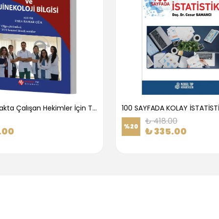
1.Basamakta Çalışan Hekimler İçin Temel Obstetrik Ve Jinekoloji Bilgisi
100 SAYFADA KOLAY İSTATİST
₺ 418.00
%
20
.00
₺ 335.00