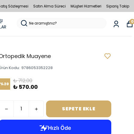
Satış Sözleşmesi
Satın Alma Süreci
Müşteri Hizmetleri
Sipariş Takip
ŞI
0
LAR
Ortopedik Muayene
Ürün Kodu
:
9786053352228
₺ 712.00
%
20
₺ 570.00
SEPETE EKLE