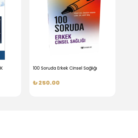
İK
100 Soruda Erkek Cinsel Sağlığı
100 S
₺ 250.00
₺ 2