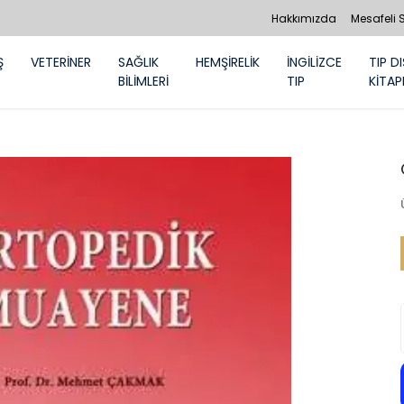
Hakkımızda
Mesafeli 
Ş
VETERİNER
SAĞLIK
HEMŞİRELİK
İNGİLİZCE
TIP DI
BİLİMLERİ
TIP
KİTAP