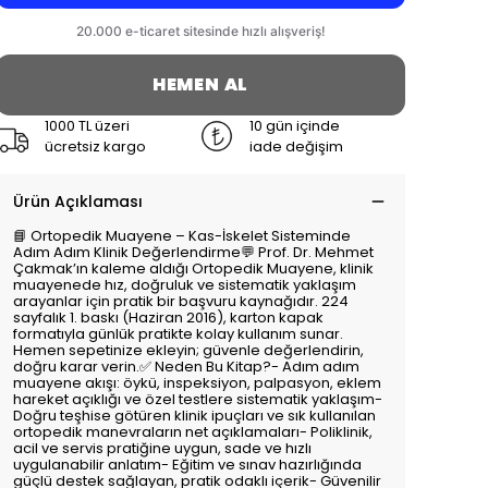
HEMEN AL
1000 TL üzeri
10 gün içinde
ücretsiz kargo
iade değişim
Ürün Açıklaması
📘 Ortopedik Muayene – Kas-İskelet Sisteminde
Adım Adım Klinik Değerlendirme💬 Prof. Dr. Mehmet
Çakmak’ın kaleme aldığı Ortopedik Muayene, klinik
muayenede hız, doğruluk ve sistematik yaklaşım
arayanlar için pratik bir başvuru kaynağıdır. 224
sayfalık 1. baskı (Haziran 2016), karton kapak
formatıyla günlük pratikte kolay kullanım sunar.
Hemen sepetinize ekleyin; güvenle değerlendirin,
doğru karar verin.✅ Neden Bu Kitap?- Adım adım
muayene akışı: öykü, inspeksiyon, palpasyon, eklem
hareket açıklığı ve özel testlere sistematik yaklaşım-
Doğru teşhise götüren klinik ipuçları ve sık kullanılan
ortopedik manevraların net açıklamaları- Poliklinik,
acil ve servis pratiğine uygun, sade ve hızlı
uygulanabilir anlatım- Eğitim ve sınav hazırlığında
güçlü destek sağlayan, pratik odaklı içerik- Güvenilir