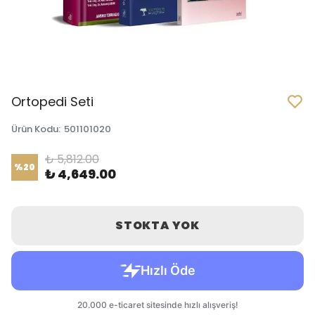
Ortopedi Seti
Ürün Kodu
:
501101020
₺ 5,812.00
%
20
₺ 4,649.00
STOKTA YOK