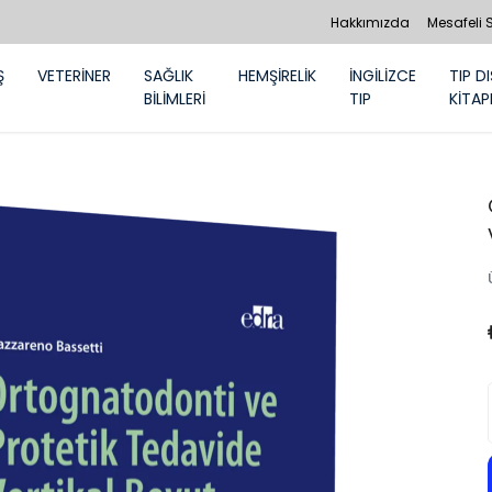
Hakkımızda
Mesafeli 
Ş
VETERİNER
SAĞLIK
HEMŞİRELİK
İNGİLİZCE
TIP DI
BİLİMLERİ
TIP
KİTAP