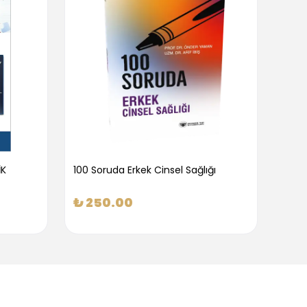
İK
100 Soruda Erkek Cinsel Sağlığı
100 S
₺ 250.00
₺ 2