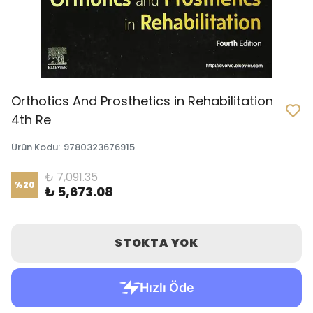
Orthotics And Prosthetics in Rehabilitation
4th Re
Ürün Kodu
:
9780323676915
₺ 7,091.35
%
20
₺ 5,673.08
STOKTA YOK