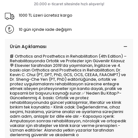
1000 TL üzeri ücretsiz kargo
10 gün içinde iade değişim
Ürün Açıklaması
📘 Orthotics and Prosthetics in Rehabilitation (4th Edition) –
Rehabilitasyonda Ortotik ve Protezler için Güvenilir Kılavuz
💬 Elsevier tarafından 2019’da yayımlanan, İngilizce ve 4.
baskı olan Orthotics and Prosthetics in Rehabilitation; Dr.
Kevin C. Chui (PT, DPT, PhD, GCS, OCS, CEEAA, FAAOMPT) ve
Dr. Sheng-Che Yen (PT, PhD) editörlüğünde, ortotik ve
protez uygulamalarını rehabilitasyon sürecine entegre
etmek isteyen profesyoneller için kanıta dayalı, pratik ve
kapsamlı bir başvuru kaynağı sunar.✅ Neden Bu Kitap?-
Güncellenmiş 4. baskı: Ortotik ve protez
rehabilitasyonunda güncel yaklaşımlar, literatür ve klinik
birikim tek kaynakta.- Klinik odak: Değerlendirme, cihaz
seçimi, hizalama, yürüme analizi ve ayarlama süreçlerini
adım adım, anlaşılır bir dille ele alır.- Kapsayıcı içerik:
Amputasyon sonrası rehabilitasyon, nörolojik ve ortopedik
vakalar için stratejiler ve klinik karar verme prensipleri.-
Uzman editörler: Alanında yetkin yazarlar tarafından
derlenmiş güvenilir ve akademik o