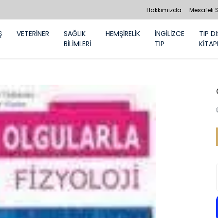
Hakkımızda
Mesafeli 
Ş
VETERİNER
SAĞLIK
HEMŞİRELİK
İNGİLİZCE
TIP DI
BİLİMLERİ
TIP
KİTAP