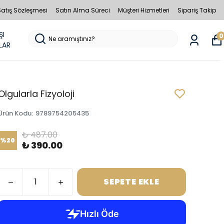
Satış Sözleşmesi
Satın Alma Süreci
Müşteri Hizmetleri
Sipariş Takip
ŞI
0
LAR
Olgularla Fizyoloji
Ürün Kodu
:
9789754205435
₺ 487.00
%
20
₺ 390.00
SEPETE EKLE