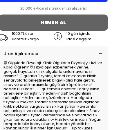
HEMEN AL
1000 TL üzeri
10 gün içinde
ücretsiz kargo
iade değişim
Ürün Açıklaması
📘 Olgularla Fizyoloji: Klinik Olgularla Fizyolojiyi Hızlı ve
Kalıcı Öğrenin💬 Fizyolojiyi ezberlemek yerine,
gerçek hayattan klinik olgularla anlamaya hazır
mısınız? Olgularla Fizyoloji, temel kavramları klinik
senaryolarla birleştirerek bilgiyi kalıcı hale getirir,
sınav ve pratik arasında güçlü bir köprü kurar.✅
Neden Bu Kitap?- Olgu temelli anlatım: Teoriyi klinik
örneklerle birleştirir, “neden–nasıl” bağlantısını
netleştirir.- Adım adım çözümleme: Her olguda
fizyolojik mekanizmalar sistematik şekilde açıklanır.-
Kritik noktalar vurgusu: En sık karıştırılan kavramlar
net, anlaşılır ve akılda kalıcı şekilde ele alınır.- Sınav
odaklı içerik: Fizyoloji derslerinde ve sınavlarda sık
çıkan temalara odaklanır.- Hızlı tekrar imkanı: Yoğun
tempoda bile kolay okunur, hedefe yönelik bir
kaynak sunar.🎯 Kimler İçin Uygun?- Tıp fakültesi