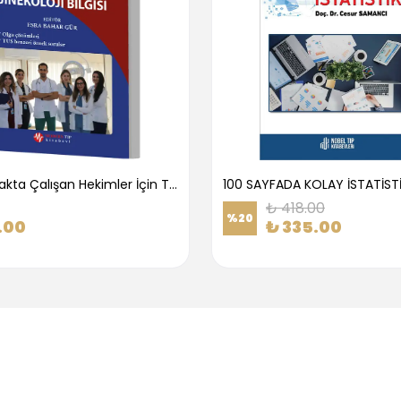
1.Basamakta Çalışan Hekimler İçin Temel Obstetrik Ve Jinekoloji Bilgisi
100 SAYFADA KOLAY İSTATİST
₺ 418.00
%
20
.00
₺ 335.00