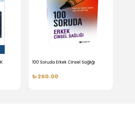
İK
100 Soruda Erkek Cinsel Sağlığı
100 S
₺ 250.00
₺ 2