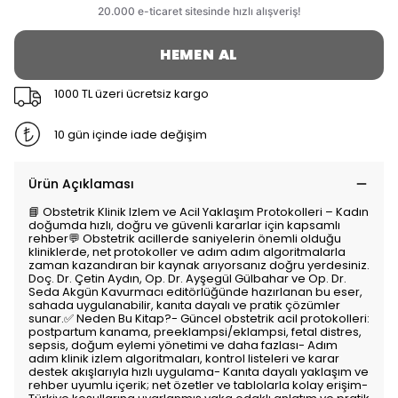
HEMEN AL
1000 TL üzeri ücretsiz kargo
10 gün içinde iade değişim
Ürün Açıklaması
📘 Obstetrik Klinik Izlem ve Acil Yaklaşım Protokolleri – Kadın
doğumda hızlı, doğru ve güvenli kararlar için kapsamlı
rehber💬 Obstetrik acillerde saniyelerin önemli olduğu
kliniklerde, net protokoller ve adım adım algoritmalarla
zaman kazandıran bir kaynak arıyorsanız doğru yerdesiniz.
Doç. Dr. Çetin Aydın, Op. Dr. Ayşegül Gülbahar ve Op. Dr.
Seda Akgün Kavurmacı editörlüğünde hazırlanan bu eser,
sahada uygulanabilir, kanıta dayalı ve pratik çözümler
sunar.✅ Neden Bu Kitap?- Güncel obstetrik acil protokolleri:
postpartum kanama, preeklampsi/eklampsi, fetal distres,
sepsis, doğum eylemi yönetimi ve daha fazlası- Adım
adım klinik izlem algoritmaları, kontrol listeleri ve karar
destek akışlarıyla hızlı uygulama- Kanıta dayalı yaklaşım ve
rehber uyumlu içerik; net özetler ve tablolarla kolay erişim-