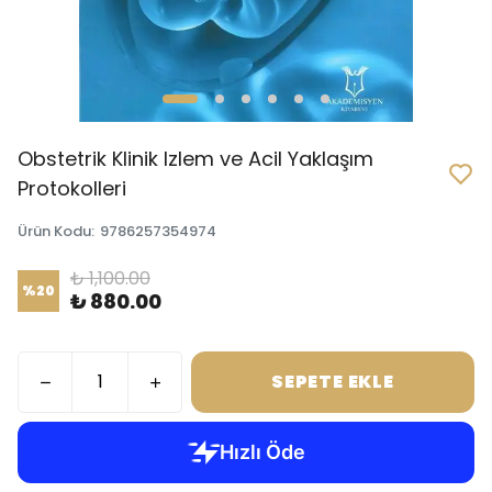
Obstetrik Klinik Izlem ve Acil Yaklaşım
Protokolleri
Ürün Kodu
:
9786257354974
₺ 1,100.00
%
20
₺ 880.00
SEPETE EKLE