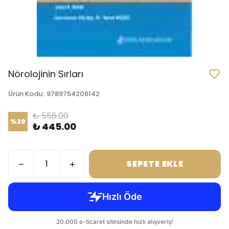
Nörolojinin Sırları
Ürün Kodu
:
9789754206142
₺ 556.00
%
20
₺ 445.00
SEPETE EKLE