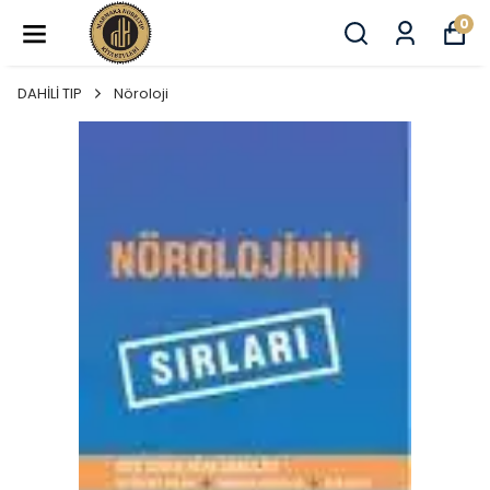
0
DAHİLİ TIP
Nöroloji