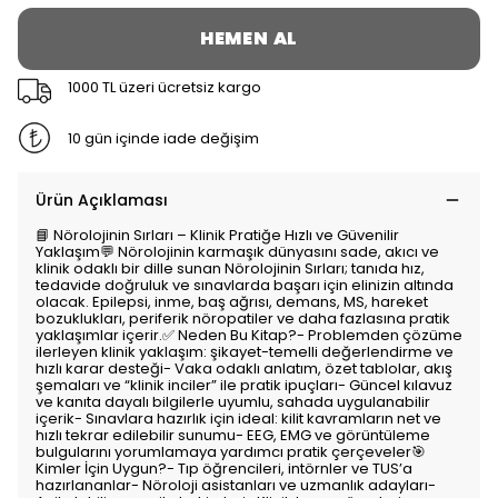
HEMEN AL
1000 TL üzeri ücretsiz kargo
10 gün içinde iade değişim
Ürün Açıklaması
📘 Nörolojinin Sırları – Klinik Pratiğe Hızlı ve Güvenilir
Yaklaşım💬 Nörolojinin karmaşık dünyasını sade, akıcı ve
klinik odaklı bir dille sunan Nörolojinin Sırları; tanıda hız,
tedavide doğruluk ve sınavlarda başarı için elinizin altında
olacak. Epilepsi, inme, baş ağrısı, demans, MS, hareket
bozuklukları, periferik nöropatiler ve daha fazlasına pratik
yaklaşımlar içerir.✅ Neden Bu Kitap?- Problemden çözüme
ilerleyen klinik yaklaşım: şikayet-temelli değerlendirme ve
hızlı karar desteği- Vaka odaklı anlatım, özet tablolar, akış
şemaları ve “klinik inciler” ile pratik ipuçları- Güncel kılavuz
ve kanıta dayalı bilgilerle uyumlu, sahada uygulanabilir
içerik- Sınavlara hazırlık için ideal: kilit kavramların net ve
hızlı tekrar edilebilir sunumu- EEG, EMG ve görüntüleme
bulgularını yorumlamaya yardımcı pratik çerçeveler🎯
Kimler İçin Uygun?- Tıp öğrencileri, intörnler ve TUS’a
hazırlananlar- Nöroloji asistanları ve uzmanlık adayları-