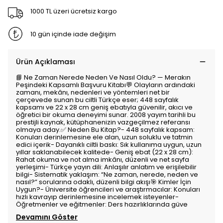
1000 TL üzeri ücretsiz kargo
10 gün içinde iade değişim
Ürün Açıklaması
📘 Ne Zaman Nerede Neden Ve Nasıl Oldu? — Merakın
Peşindeki Kapsamlı Başvuru Kitabı💬 Olayların ardındaki
zamanı, mekânı, nedenleri ve yöntemleri net bir
çerçevede sunan bu ciltli Türkçe eser; 448 sayfalık
kapsamı ve 22 x 28 cm geniş ebatıyla güvenilir, akıcı ve
öğretici bir okuma deneyimi sunar. 2008 yayım tarihli bu
prestijli kaynak, kütüphanenizin vazgeçilmez referansı
olmaya aday.✅ Neden Bu Kitap?- 448 sayfalık kapsam:
Konuları derinlemesine ele alan, uzun soluklu ve tatmin
edici içerik- Dayanıklı ciltli baskı: Sık kullanıma uygun, uzun
yıllar saklanabilecek kalitede- Geniş ebat (22 x 28 cm):
Rahat okuma ve not alma imkânı, düzenli ve net sayfa
yerleşimi- Türkçe yayın dili: Anlaşılır anlatım ve erişilebilir
bilgi- Sistematik yaklaşım: “Ne zaman, nerede, neden ve
nasıl?” sorularına odaklı, düzenli bilgi akışı🎯 Kimler İçin
Uygun?- Üniversite öğrencileri ve araştırmacılar: Konuları
hızlı kavrayıp derinlemesine incelemek isteyenler-
Öğretmenler ve eğitmenler: Ders hazırlıklarında güve
Devamını Göster