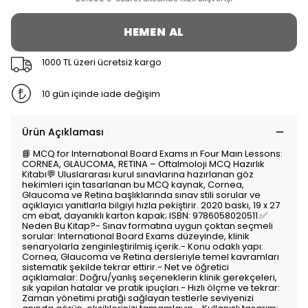
HEMEN AL
1000 TL üzeri ücretsiz kargo
10 gün içinde iade değişim
Ürün Açıklaması
📘 MCQ for Internatıonal Board Exams ın Four Maın Lessons:
CORNEA, GLAUCOMA, RETINA – Oftalmoloji MCQ Hazırlık
Kitabı💬 Uluslararası kurul sınavlarına hazırlanan göz
hekimleri için tasarlanan bu MCQ kaynak, Cornea,
Glaucoma ve Retina başlıklarında sınav stili sorular ve
açıklayıcı yanıtlarla bilgiyi hızla pekiştirir. 2020 baskı, 19 x 27
cm ebat, dayanıklı karton kapak; ISBN: 9786058020511.✅
Neden Bu Kitap?- Sınav formatına uygun çoktan seçmeli
sorular: International Board Exams düzeyinde, klinik
senaryolarla zenginleştirilmiş içerik.- Konu odaklı yapı:
Cornea, Glaucoma ve Retina dersleriyle temel kavramları
sistematik şekilde tekrar ettirir.- Net ve öğretici
açıklamalar: Doğru/yanlış seçeneklerin klinik gerekçeleri,
sık yapılan hatalar ve pratik ipuçları.- Hızlı ölçme ve tekrar:
Zaman yönetimi pratiği sağlayan testlerle seviyenizi