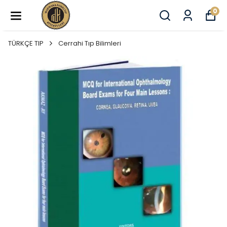
0
TÜRKÇE TIP
Cerrahi Tıp Bilimleri