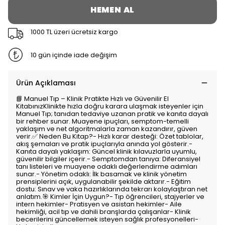
HEMEN AL
1000 TL üzeri ücretsiz kargo
10 gün içinde iade değişim
Ürün Açıklaması
📘 Manuel Tıp – Klinik Pratikte Hızlı ve Güvenilir El
KitabınızKlinikte hızla doğru karara ulaşmak isteyenler için
Manuel Tıp; tanıdan tedaviye uzanan pratik ve kanıta dayalı
bir rehber sunar. Muayene ipuçları, semptom-temelli
yaklaşım ve net algoritmalarla zaman kazandırır, güven
verir.✅ Neden Bu Kitap?- Hızlı karar desteği: Özet tablolar,
akış şemaları ve pratik ipuçlarıyla anında yol gösterir.-
Kanıta dayalı yaklaşım: Güncel klinik kılavuzlarla uyumlu,
güvenilir bilgiler içerir.- Semptomdan tanıya: Diferansiyel
tanı listeleri ve muayene odaklı değerlendirme adımları
sunar.- Yönetim odaklı: İlk basamak ve klinik yönetim
prensiplerini açık, uygulanabilir şekilde aktarır.- Eğitim
dostu: Sınav ve vaka hazırlıklarında tekrarı kolaylaştıran net
anlatım.🎯 Kimler İçin Uygun?- Tıp öğrencileri, stajyerler ve
intern hekimler- Pratisyen ve asistan hekimler- Aile
hekimliği, acil tıp ve dahili branşlarda çalışanlar- Klinik
becerilerini güncellemek isteyen sağlık profesyonelleri-