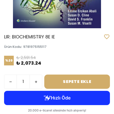
LIR: BIOCHEMISTRY 8E IE
Ürün Kodu
:
9781975155117
₺ 2,591.54
%
20
₺ 2,073.24
SEPETE EKLE