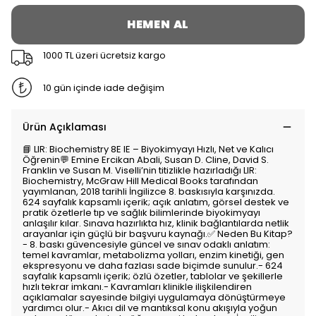
HEMEN AL
1000 TL üzeri ücretsiz kargo
10 gün içinde iade değişim
Ürün Açıklaması
📘 LIR: Biochemistry 8E IE – Biyokimyayı Hızlı, Net ve Kalıcı
Öğrenin💬 Emine Ercikan Abali, Susan D. Cline, David S.
Franklin ve Susan M. Viselli’nin titizlikle hazırladığı LIR:
Biochemistry, McGraw Hill Medical Books tarafından
yayımlanan, 2018 tarihli İngilizce 8. baskısıyla karşınızda.
624 sayfalık kapsamlı içerik; açık anlatım, görsel destek ve
pratik özetlerle tıp ve sağlık bilimlerinde biyokimyayı
anlaşılır kılar. Sınava hazırlıkta hız, klinik bağlantılarda netlik
arayanlar için güçlü bir başvuru kaynağı.✅ Neden Bu Kitap?
- 8. baskı güvencesiyle güncel ve sınav odaklı anlatım:
temel kavramlar, metabolizma yolları, enzim kinetiği, gen
ekspresyonu ve daha fazlası sade biçimde sunulur.- 624
sayfalık kapsamlı içerik; özlü özetler, tablolar ve şekillerle
hızlı tekrar imkanı.- Kavramları klinikle ilişkilendiren
açıklamalar sayesinde bilgiyi uygulamaya dönüştürmeye
yardımcı olur.- Akıcı dil ve mantıksal konu akışıyla yoğun