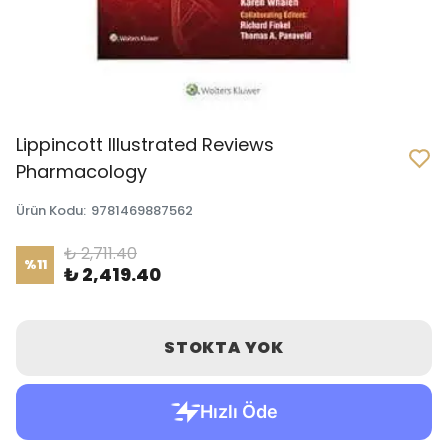
Lippincott Illustrated Reviews
Pharmacology
Ürün Kodu
:
9781469887562
₺ 2,711.40
%
11
₺ 2,419.40
STOKTA YOK