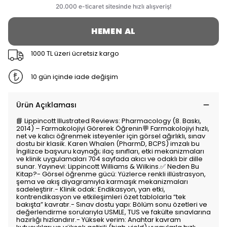
HEMEN AL
1000 TL üzeri ücretsiz kargo
10 gün içinde iade değişim
Ürün Açıklaması
📘 Lippincott Illustrated Reviews: Pharmacology (8. Baskı,
2014) – Farmakolojiyi Görerek Öğrenin💬 Farmakolojiyi hızlı,
net ve kalıcı öğrenmek isteyenler için görsel ağırlıklı, sınav
dostu bir klasik. Karen Whalen (PharmD, BCPS) imzalı bu
İngilizce başvuru kaynağı; ilaç sınıfları, etki mekanizmaları
ve klinik uygulamaları 704 sayfada akıcı ve odaklı bir dille
sunar. Yayınevi: Lippincott Williams & Wilkins.✅ Neden Bu
Kitap?- Görsel öğrenme gücü: Yüzlerce renkli illüstrasyon,
şema ve akış diyagramıyla karmaşık mekanizmaları
sadeleştirir.- Klinik odak: Endikasyon, yan etki,
kontrendikasyon ve etkileşimleri özet tablolarla “tek
bakışta” kavratır.- Sınav dostu yapı: Bölüm sonu özetleri ve
değerlendirme sorularıyla USMLE, TUS ve fakülte sınavlarına
hazırlığı hızlandırır.- Yüksek verim: Anahtar kavram