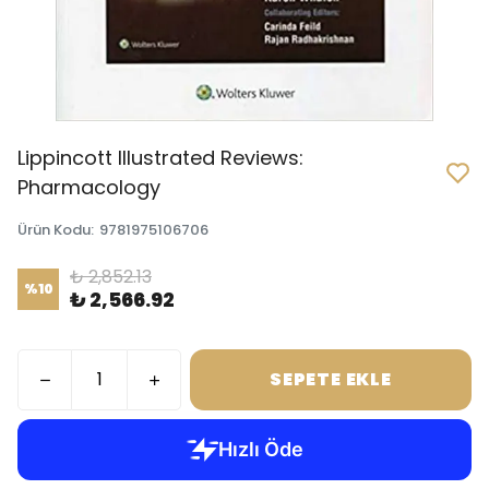
Lippincott Illustrated Reviews:
Pharmacology
Ürün Kodu
:
9781975106706
₺ 2,852.13
%
10
₺ 2,566.92
SEPETE EKLE