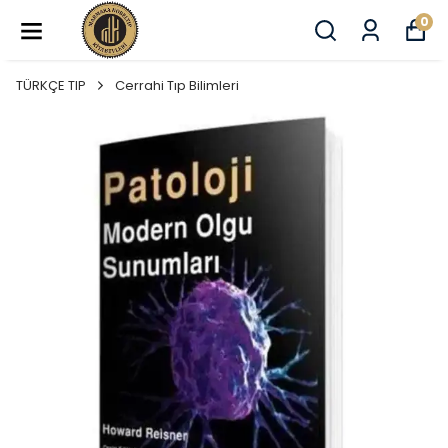
0
TÜRKÇE TIP
Cerrahi Tıp Bilimleri