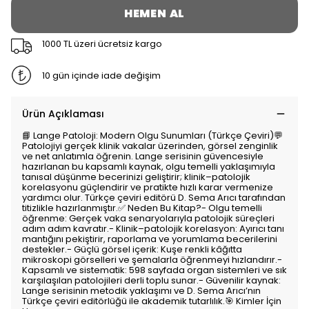
HEMEN AL
1000 TL üzeri ücretsiz kargo
10 gün içinde iade değişim
Ürün Açıklaması
📘 Lange Patoloji: Modern Olgu Sunumları (Türkçe Çeviri)💬
Patolojiyi gerçek klinik vakalar üzerinden, görsel zenginlik
ve net anlatımla öğrenin. Lange serisinin güvencesiyle
hazırlanan bu kapsamlı kaynak, olgu temelli yaklaşımıyla
tanısal düşünme becerinizi geliştirir; klinik–patolojik
korelasyonu güçlendirir ve pratikte hızlı karar vermenize
yardımcı olur. Türkçe çeviri editörü D. Sema Arıcı tarafından
titizlikle hazırlanmıştır.✅ Neden Bu Kitap?- Olgu temelli
öğrenme: Gerçek vaka senaryolarıyla patolojik süreçleri
adım adım kavratır.- Klinik–patolojik korelasyon: Ayırıcı tanı
mantığını pekiştirir, raporlama ve yorumlama becerilerini
destekler.- Güçlü görsel içerik: Kuşe renkli kâğıtta
mikroskopi görselleri ve şemalarla öğrenmeyi hızlandırır.-
Kapsamlı ve sistematik: 598 sayfada organ sistemleri ve sık
karşılaşılan patolojileri derli toplu sunar.- Güvenilir kaynak:
Lange serisinin metodik yaklaşımı ve D. Sema Arıcı’nın
Türkçe çeviri editörlüğü ile akademik tutarlılık.🎯 Kimler İçin