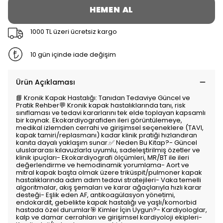
HEMEN AL
1000 TL üzeri ücretsiz kargo
10 gün içinde iade değişim
Ürün Açıklaması
📘 Kronik Kapak Hastalığı: Tanıdan Tedaviye Güncel ve
Pratik Rehber💬 Kronik kapak hastalıklarında tanı, risk
sınıflaması ve tedavi kararlarını tek elde toplayan kapsamlı
bir kaynak. Ekokardiyografiden ileri görüntülemeye,
medikal izlemden cerrahi ve girişimsel seçeneklere (TAVI,
kapak tamiri/replasmanı) kadar klinik pratiği hızlandıran
kanıta dayalı yaklaşım sunar.✅ Neden Bu Kitap?- Güncel
uluslararası kılavuzlarla uyumlu, sadeleştirilmiş özetler ve
klinik ipuçları- Ekokardiyografi ölçümleri, MR/BT ile ileri
değerlendirme ve hemodinamik yorumlama- Aort ve
mitral kapak başta olmak üzere triküspit/pulmoner kapak
hastalıklarında adım adım tedavi stratejileri- Vaka temelli
algoritmalar, akış şemaları ve karar ağaçlarıyla hızlı karar
desteği- Eşlik eden AF, antikoagülasyon yönetimi,
endokardit, gebelikte kapak hastalığı ve yaşlı/komorbid
hastada özel durumlar🎯 Kimler İçin Uygun?- Kardiyologlar,
kalp ve damar cerrahları ve girişimsel kardiyoloji ekipleri-