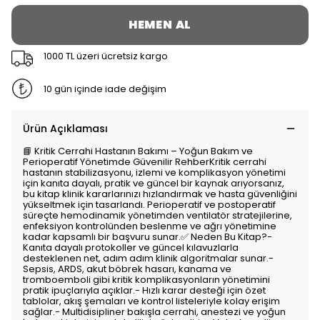
HEMEN AL
1000 TL üzeri ücretsiz kargo
10 gün içinde iade değişim
Ürün Açıklaması
📘 Kritik Cerrahi Hastanın Bakımı – Yoğun Bakım ve
Perioperatif Yönetimde Güvenilir RehberKritik cerrahi
hastanın stabilizasyonu, izlemi ve komplikasyon yönetimi
için kanıta dayalı, pratik ve güncel bir kaynak arıyorsanız,
bu kitap klinik kararlarınızı hızlandırmak ve hasta güvenliğini
yükseltmek için tasarlandı. Perioperatif ve postoperatif
süreçte hemodinamik yönetimden ventilatör stratejilerine,
enfeksiyon kontrolünden beslenme ve ağrı yönetimine
kadar kapsamlı bir başvuru sunar.✅ Neden Bu Kitap?-
Kanıta dayalı protokoller ve güncel kılavuzlarla
desteklenen net, adım adım klinik algoritmalar sunar.-
Sepsis, ARDS, akut böbrek hasarı, kanama ve
tromboemboli gibi kritik komplikasyonların yönetimini
pratik ipuçlarıyla açıklar.- Hızlı karar desteği için özet
tablolar, akış şemaları ve kontrol listeleriyle kolay erişim
sağlar.- Multidisipliner bakışla cerrahi, anestezi ve yoğun