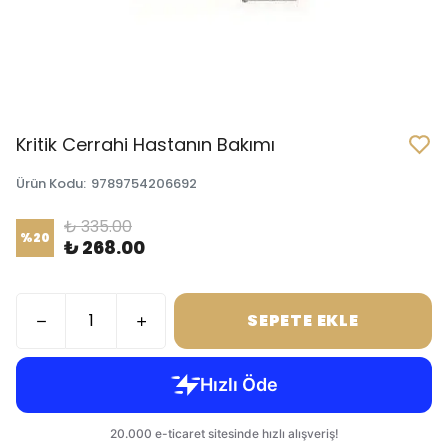
Kritik Cerrahi Hastanın Bakımı
Ürün Kodu
:
9789754206692
₺ 335.00
%
20
₺ 268.00
SEPETE EKLE