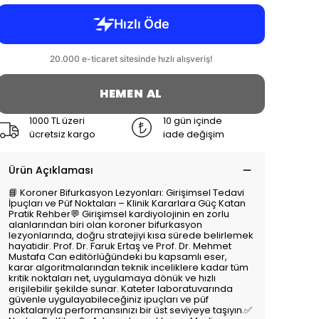
HEMEN AL
1000 TL üzeri
10 gün içinde
ücretsiz kargo
iade değişim
Ürün Açıklaması
📘 Koroner Bifurkasyon Lezyonları: Girişimsel Tedavi
İpuçları ve Püf Noktaları – Klinik Kararlara Güç Katan
Pratik Rehber💬 Girişimsel kardiyolojinin en zorlu
alanlarından biri olan koroner bifurkasyon
lezyonlarında, doğru stratejiyi kısa sürede belirlemek
hayatidir. Prof. Dr. Faruk Ertaş ve Prof. Dr. Mehmet
Mustafa Can editörlüğündeki bu kapsamlı eser,
karar algoritmalarından teknik inceliklere kadar tüm
kritik noktaları net, uygulamaya dönük ve hızlı
erişilebilir şekilde sunar. Kateter laboratuvarında
güvenle uygulayabileceğiniz ipuçları ve püf
noktalarıyla performansınızı bir üst seviyeye taşıyın.✅