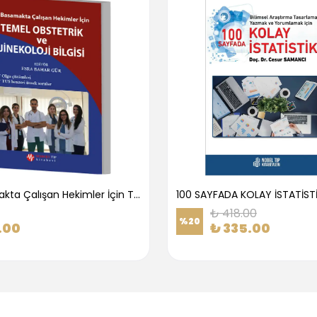
1.Basamakta Çalışan Hekimler İçin Temel Obstetrik Ve Jinekoloji Bilgisi
100 SAYFADA KOLAY İSTATİST
₺ 418.00
%
20
.00
₺ 335.00