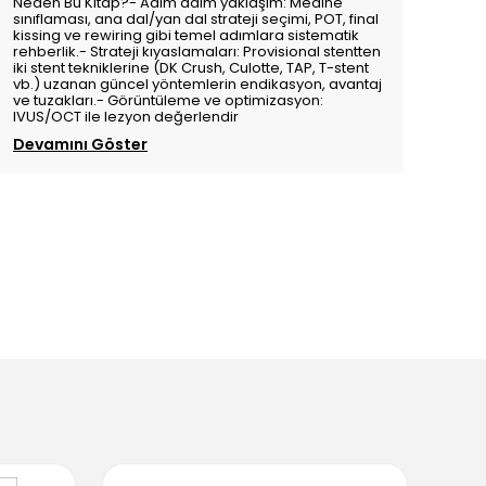
Neden Bu Kitap?- Adım adım yaklaşım: Medine
sınıflaması, ana dal/yan dal strateji seçimi, POT, final
kissing ve rewiring gibi temel adımlara sistematik
rehberlik.- Strateji kıyaslamaları: Provisional stentten
iki stent tekniklerine (DK Crush, Culotte, TAP, T-stent
vb.) uzanan güncel yöntemlerin endikasyon, avantaj
ve tuzakları.- Görüntüleme ve optimizasyon:
IVUS/OCT ile lezyon değerlendir
Devamını Göster