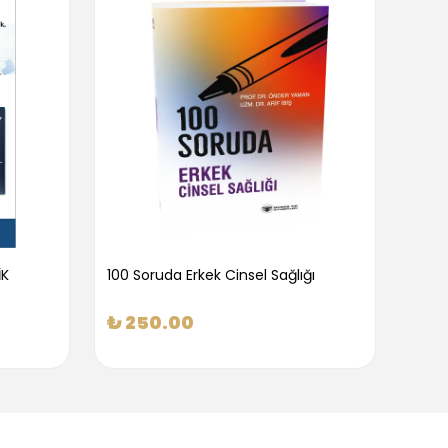
İK
100 Soruda Erkek Cinsel Sağlığı
100 S
₺ 250.00
₺ 2