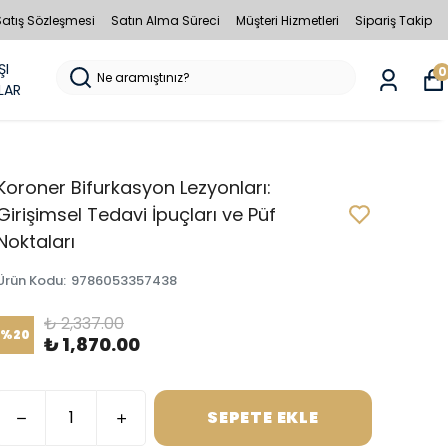
Satış Sözleşmesi
Satın Alma Süreci
Müşteri Hizmetleri
Sipariş Takip
ŞI
0
LAR
Koroner Bifurkasyon Lezyonları:
Girişimsel Tedavi İpuçları ve Püf
Noktaları
Ürün Kodu
:
9786053357438
₺ 2,337.00
%
20
₺ 1,870.00
SEPETE EKLE