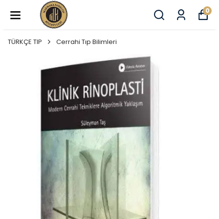
0
TÜRKÇE TIP
Cerrahi Tıp Bilimleri