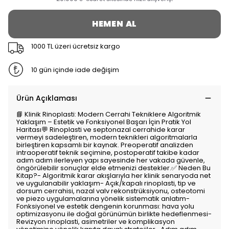
HEMEN AL
1000 TL üzeri ücretsiz kargo
10 gün içinde iade değişim
Ürün Açıklaması
📘 Klinik Rinoplasti: Modern Cerrahi Tekniklere Algoritmik
Yaklaşım – Estetik ve Fonksiyonel Başarı İçin Pratik Yol
Haritası💬 Rinoplasti ve septonazal cerrahide karar
vermeyi sadeleştiren, modern teknikleri algoritmalarla
birleştiren kapsamlı bir kaynak. Preoperatif analizden
intraoperatif teknik seçimine, postoperatif takibe kadar
adım adım ilerleyen yapı sayesinde her vakada güvenle,
öngörülebilir sonuçlar elde etmenizi destekler.✅ Neden Bu
Kitap?- Algoritmik karar akışlarıyla her klinik senaryoda net
ve uygulanabilir yaklaşım- Açık/kapalı rinoplasti, tip ve
dorsum cerrahisi, nazal valv rekonstrüksiyonu, osteotomi
ve piezo uygulamalarına yönelik sistematik anlatım-
Fonksiyonel ve estetik dengenin korunması: hava yolu
optimizasyonu ile doğal görünümün birlikte hedeflenmesi-
Revizyon rinoplasti, asimetriler ve komplikasyon