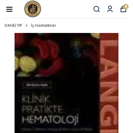
0
DAHİLİ TIP
İç Hastalıkları