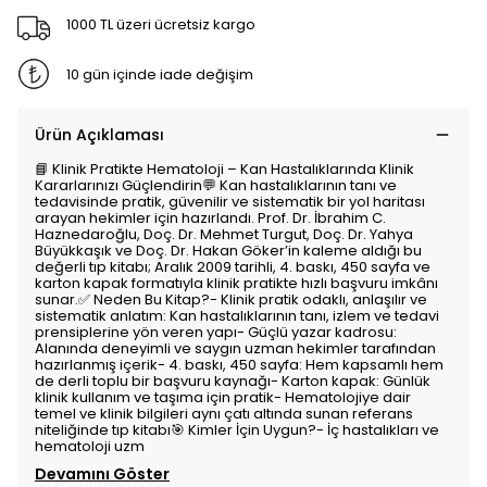
1000 TL üzeri ücretsiz kargo
10 gün içinde iade değişim
Ürün Açıklaması
📘 Klinik Pratikte Hematoloji – Kan Hastalıklarında Klinik
Kararlarınızı Güçlendirin💬 Kan hastalıklarının tanı ve
tedavisinde pratik, güvenilir ve sistematik bir yol haritası
arayan hekimler için hazırlandı. Prof. Dr. İbrahim C.
Haznedaroğlu, Doç. Dr. Mehmet Turgut, Doç. Dr. Yahya
Büyükkaşık ve Doç. Dr. Hakan Göker’in kaleme aldığı bu
değerli tıp kitabı; Aralık 2009 tarihli, 4. baskı, 450 sayfa ve
karton kapak formatıyla klinik pratikte hızlı başvuru imkânı
sunar.✅ Neden Bu Kitap?- Klinik pratik odaklı, anlaşılır ve
sistematik anlatım: Kan hastalıklarının tanı, izlem ve tedavi
prensiplerine yön veren yapı- Güçlü yazar kadrosu:
Alanında deneyimli ve saygın uzman hekimler tarafından
hazırlanmış içerik- 4. baskı, 450 sayfa: Hem kapsamlı hem
de derli toplu bir başvuru kaynağı- Karton kapak: Günlük
klinik kullanım ve taşıma için pratik- Hematolojiye dair
temel ve klinik bilgileri aynı çatı altında sunan referans
niteliğinde tıp kitabı🎯 Kimler İçin Uygun?- İç hastalıkları ve
hematoloji uzm
Devamını Göster