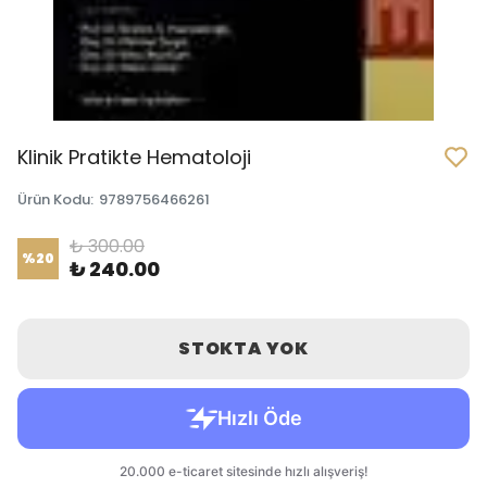
Klinik Pratikte Hematoloji
Ürün Kodu
:
9789756466261
₺ 300.00
%
20
₺ 240.00
STOKTA YOK