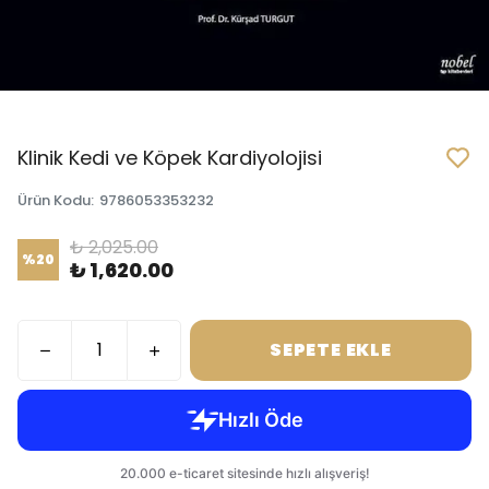
Klinik Kedi ve Köpek Kardiyolojisi
Ürün Kodu
:
9786053353232
₺ 2,025.00
%
20
₺ 1,620.00
SEPETE EKLE