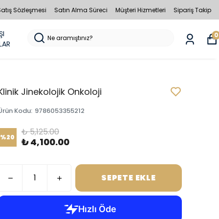
Satış Sözleşmesi
Satın Alma Süreci
Müşteri Hizmetleri
Sipariş Takip
ŞI
0
LAR
Klinik Jinekolojik Onkoloji
Ürün Kodu
:
9786053355212
₺ 5,125.00
%
20
₺ 4,100.00
SEPETE EKLE