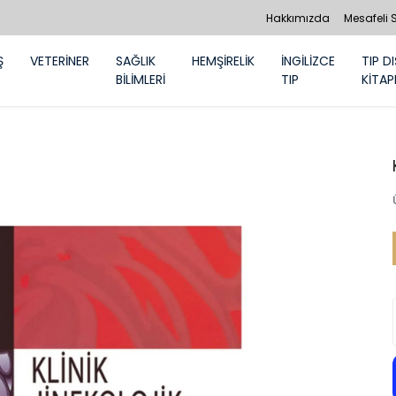
Hakkımızda
Mesafeli 
Ş
VETERİNER
SAĞLIK
HEMŞİRELİK
İNGİLİZCE
TIP DI
BİLİMLERİ
TIP
KİTAP