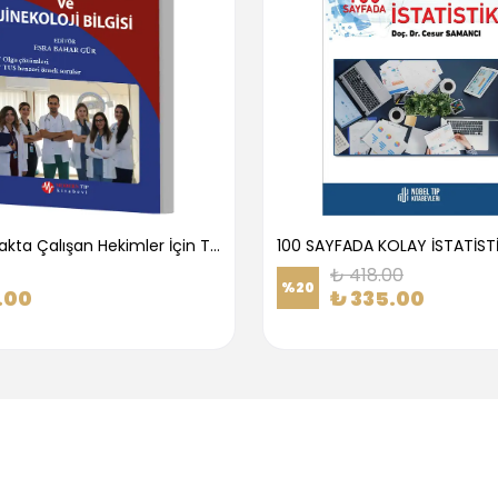
1.Basamakta Çalışan Hekimler İçin Temel Obstetrik Ve Jinekoloji Bilgisi
100 SAYFADA KOLAY İSTATİST
₺ 418.00
%
20
.00
₺ 335.00