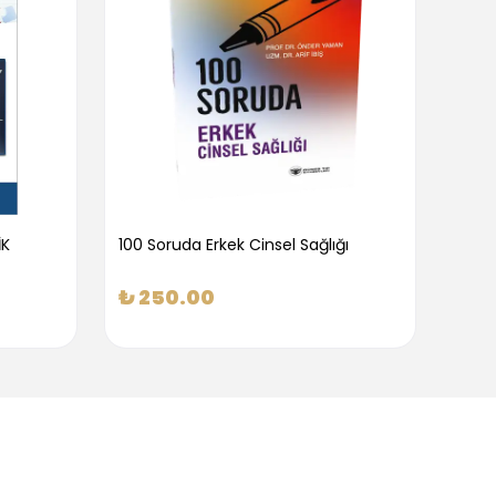
İK
100 Soruda Erkek Cinsel Sağlığı
100 S
₺ 250.00
₺ 2