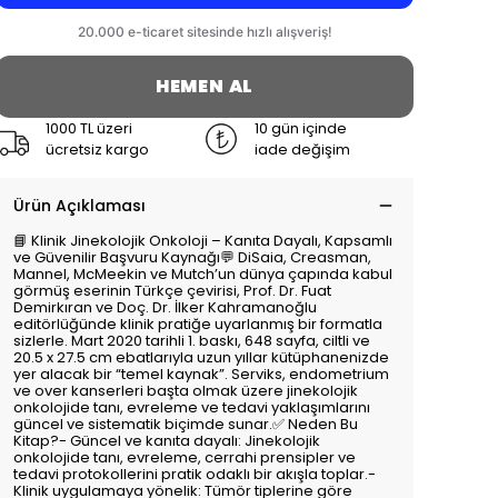
HEMEN AL
1000 TL üzeri
10 gün içinde
ücretsiz kargo
iade değişim
Ürün Açıklaması
📘 Klinik Jinekolojik Onkoloji – Kanıta Dayalı, Kapsamlı
ve Güvenilir Başvuru Kaynağı💬 DiSaia, Creasman,
Mannel, McMeekin ve Mutch’un dünya çapında kabul
görmüş eserinin Türkçe çevirisi, Prof. Dr. Fuat
Demirkıran ve Doç. Dr. İlker Kahramanoğlu
editörlüğünde klinik pratiğe uyarlanmış bir formatla
sizlerle. Mart 2020 tarihli 1. baskı, 648 sayfa, ciltli ve
20.5 x 27.5 cm ebatlarıyla uzun yıllar kütüphanenizde
yer alacak bir “temel kaynak”. Serviks, endometrium
ve over kanserleri başta olmak üzere jinekolojik
onkolojide tanı, evreleme ve tedavi yaklaşımlarını
güncel ve sistematik biçimde sunar.✅ Neden Bu
Kitap?- Güncel ve kanıta dayalı: Jinekolojik
onkolojide tanı, evreleme, cerrahi prensipler ve
tedavi protokollerini pratik odaklı bir akışla toplar.-
Klinik uygulamaya yönelik: Tümör tiplerine göre