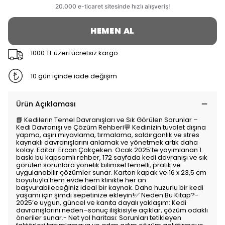
HEMEN AL
1000 TL üzeri ücretsiz kargo
10 gün içinde iade değişim
Ürün Açıklaması
📘 Kedilerin Temel Davranışları ve Sık Görülen Sorunlar –
Kedi Davranışı ve Çözüm Rehberi💬 Kedinizin tuvalet dışına
yapma, aşırı miyavlama, tırmalama, saldırganlık ve stres
kaynaklı davranışlarını anlamak ve yönetmek artık daha
kolay. Editör: Ercan Çokçeken. Ocak 2025’te yayımlanan 1.
baskı bu kapsamlı rehber, 172 sayfada kedi davranışı ve sık
görülen sorunlara yönelik bilimsel temelli, pratik ve
uygulanabilir çözümler sunar. Karton kapak ve 16 x 23,5 cm
boyutuyla hem evde hem klinikte her an
başvurabileceğiniz ideal bir kaynak. Daha huzurlu bir kedi
yaşamı için şimdi sepetinize ekleyin!✅ Neden Bu Kitap?-
2025’e uygun, güncel ve kanıta dayalı yaklaşım: Kedi
davranışlarını neden–sonuç ilişkisiyle açıklar, çözüm odaklı
öneriler sunar.- Net yol haritası: Sorunları tetikleyen