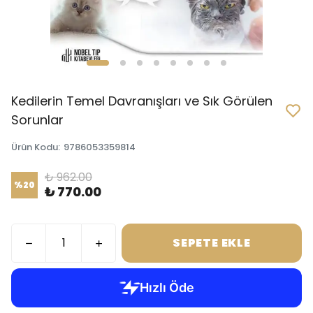
Kedilerin Temel Davranışları ve Sık Görülen
Sorunlar
Ürün Kodu
:
9786053359814
₺ 962.00
%
20
₺ 770.00
SEPETE EKLE