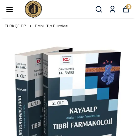
0
TÜRKÇE TIP
Dahili Tıp Bilimleri