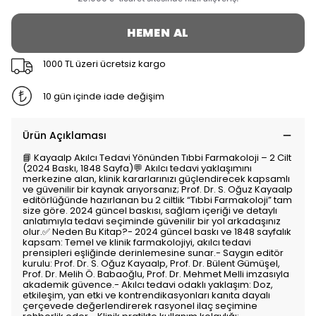
HEMEN AL
1000 TL üzeri ücretsiz kargo
10 gün içinde iade değişim
Ürün Açıklaması
📘 Kayaalp Akılcı Tedavi Yönünden Tıbbi Farmakoloji – 2 Cilt
(2024 Baskı, 1848 Sayfa)💬 Akılcı tedavi yaklaşımını
merkezine alan, klinik kararlarınızı güçlendirecek kapsamlı
ve güvenilir bir kaynak arıyorsanız; Prof. Dr. S. Oğuz Kayaalp
editörlüğünde hazırlanan bu 2 ciltlik “Tıbbi Farmakoloji” tam
size göre. 2024 güncel baskısı, sağlam içeriği ve detaylı
anlatımıyla tedavi seçiminde güvenilir bir yol arkadaşınız
olur.✅ Neden Bu Kitap?- 2024 güncel baskı ve 1848 sayfalık
kapsam: Temel ve klinik farmakolojiyi, akılcı tedavi
prensipleri eşliğinde derinlemesine sunar.- Saygın editör
kurulu: Prof. Dr. S. Oğuz Kayaalp, Prof. Dr. Bülent Gümüşel,
Prof. Dr. Melih Ö. Babaoğlu, Prof. Dr. Mehmet Melli imzasıyla
akademik güvence.- Akılcı tedavi odaklı yaklaşım: Doz,
etkileşim, yan etki ve kontrendikasyonları kanıta dayalı
çerçevede değerlendirerek rasyonel ilaç seçimine