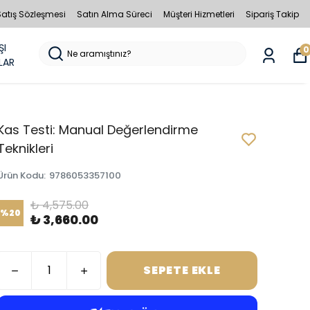
Satış Sözleşmesi
Satın Alma Süreci
Müşteri Hizmetleri
Sipariş Takip
ŞI
0
LAR
Kas Testi: Manual Değerlendirme
Teknikleri
Ürün Kodu
:
9786053357100
₺ 4,575.00
%
20
₺ 3,660.00
SEPETE EKLE