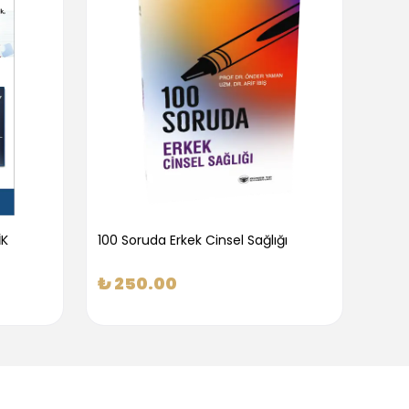
İK
100 Soruda Erkek Cinsel Sağlığı
100 S
₺ 250.00
₺ 2