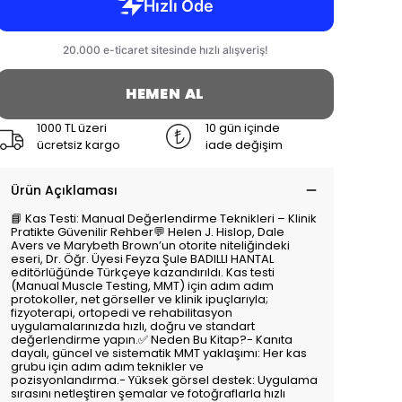
HEMEN AL
1000 TL üzeri
10 gün içinde
ücretsiz kargo
iade değişim
Ürün Açıklaması
📘 Kas Testi: Manual Değerlendirme Teknikleri – Klinik
Pratikte Güvenilir Rehber💬 Helen J. Hislop, Dale
Avers ve Marybeth Brown’un otorite niteliğindeki
eseri, Dr. Öğr. Üyesi Feyza Şule BADILLI HANTAL
editörlüğünde Türkçeye kazandırıldı. Kas testi
(Manual Muscle Testing, MMT) için adım adım
protokoller, net görseller ve klinik ipuçlarıyla;
fizyoterapi, ortopedi ve rehabilitasyon
uygulamalarınızda hızlı, doğru ve standart
değerlendirme yapın.✅ Neden Bu Kitap?- Kanıta
dayalı, güncel ve sistematik MMT yaklaşımı: Her kas
grubu için adım adım teknikler ve
pozisyonlandırma.- Yüksek görsel destek: Uygulama
sırasını netleştiren şemalar ve fotoğraflarla hızlı