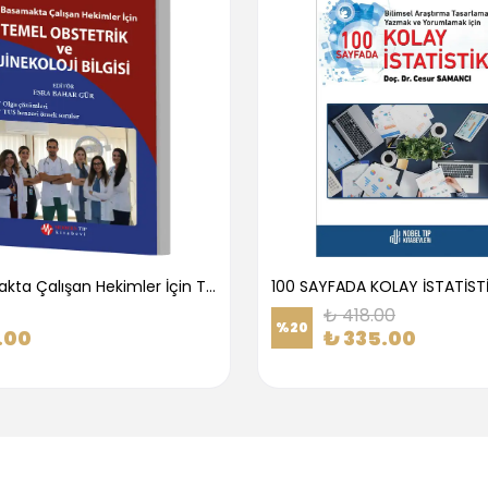
1.Basamakta Çalışan Hekimler İçin Temel Obstetrik Ve Jinekoloji Bilgisi
100 SAYFADA KOLAY İSTATİST
₺ 418.00
%
20
.00
₺ 335.00