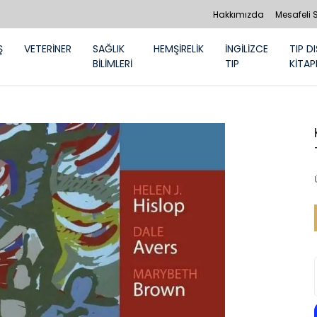
Hakkımızda
Mesafeli 
Ş
VETERİNER
SAĞLIK
HEMŞİRELİK
İNGİLİZCE
TIP DI
BİLİMLERİ
TIP
KİTAP