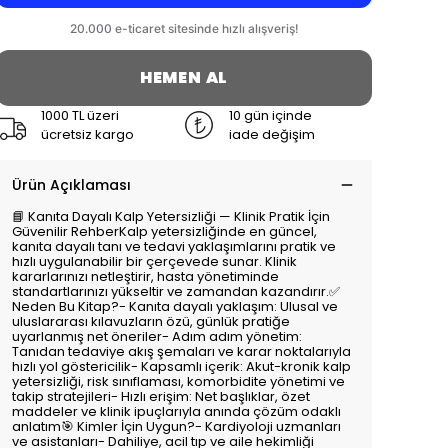
HEMEN AL
1000 TL üzeri
10 gün içinde
ücretsiz kargo
iade değişim
Ürün Açıklaması
📘 Kanıta Dayalı Kalp Yetersizliği — Klinik Pratik İçin
Güvenilir RehberKalp yetersizliğinde en güncel,
kanıta dayalı tanı ve tedavi yaklaşımlarını pratik ve
hızlı uygulanabilir bir çerçevede sunar. Klinik
kararlarınızı netleştirir, hasta yönetiminde
standartlarınızı yükseltir ve zamandan kazandırır.✅
Neden Bu Kitap?- Kanıta dayalı yaklaşım: Ulusal ve
uluslararası kılavuzların özü, günlük pratiğe
uyarlanmış net öneriler- Adım adım yönetim:
Tanıdan tedaviye akış şemaları ve karar noktalarıyla
hızlı yol göstericilik- Kapsamlı içerik: Akut-kronik kalp
yetersizliği, risk sınıflaması, komorbidite yönetimi ve
takip stratejileri- Hızlı erişim: Net başlıklar, özet
maddeler ve klinik ipuçlarıyla anında çözüm odaklı
anlatım🎯 Kimler İçin Uygun?- Kardiyoloji uzmanları
ve asistanları- Dahiliye, acil tıp ve aile hekimliği