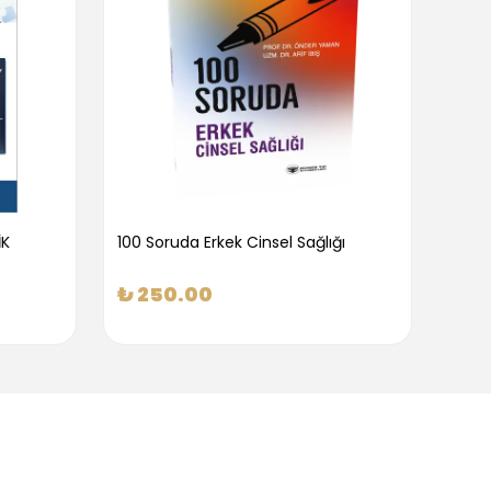
İK
100 Soruda Erkek Cinsel Sağlığı
100 S
₺ 250.00
₺ 2