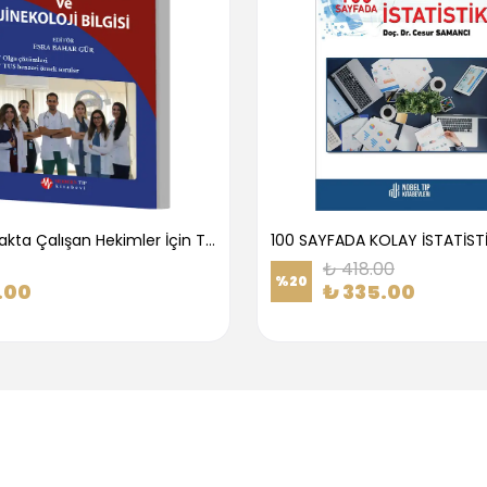
1.Basamakta Çalışan Hekimler İçin Temel Obstetrik Ve Jinekoloji Bilgisi
100 SAYFADA KOLAY İSTATİST
₺ 418.00
%
20
.00
₺ 335.00