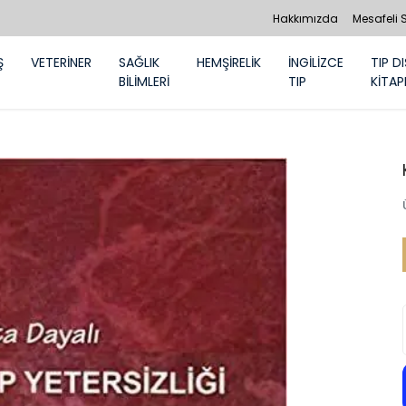
Hakkımızda
Mesafeli 
Ş
VETERİNER
SAĞLIK
HEMŞİRELİK
İNGİLİZCE
TIP DI
BİLİMLERİ
TIP
KİTAP