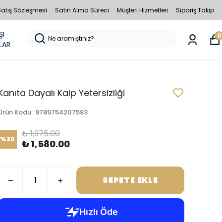
Satış Sözleşmesi
Satın Alma Süreci
Müşteri Hizmetleri
Sipariş Takip
ŞI
0
LAR
Kanıta Dayalı Kalp Yetersizliği
Ürün Kodu
:
9789754207583
₺ 1,975.00
%
20
₺ 1,580.00
SEPETE EKLE